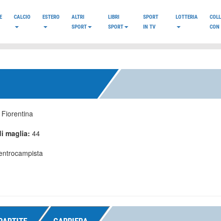
E
CALCIO
ESTERO
ALTRI
LIBRI
SPORT
LOTTERIA
COL
SPORT
SPORT
IN TV
CON 
:
Fiorentina
i maglia:
44
entrocampista