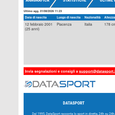
ANAGRAFICA
STATISTICHE
ULTIME 
Ultimo agg. 01/08/2026 11:23
Data di nascita
Luogo di nascita
Nazionalità
Altezza
12 febbraio 2001
Piacenza
Italia
178 c
(25 anni)
Invia segnalazioni e consigli a
support@datasport.i
DATASPORT
Dal 1995, DataSport racconta lo sport in diretta, 24h su 24h