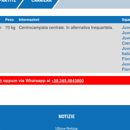
PARTITE
CARRIERA
Peso
Informazioni
Squa
m
70 kg
Centrocampista centrale. In alternativa trequartista.
Juv
Juv
Juv
Cre
Juv
Itali
Fior
Juv
Fior
t
oppure via Whatsapp al
+39.345.4843900
NOTIZIE
.
Ultime Notizie