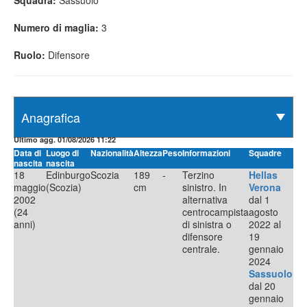
Squadra:
Sassuolo
Numero di maglia:
3
Ruolo:
Difensore
Ultimo agg. 01/08/2026 11:22
Data di
Luogo di
Nazionalità
Altezza
Peso
Informazioni
Squadre
nascita
nascita
18
Edinburgo
Scozia
189
-
Terzino
Hellas
maggio
(Scozia)
cm
sinistro. In
Verona
2002
alternativa
dal 1
(24
centrocampista
agosto
anni)
di sinistra o
2022 al
difensore
19
centrale.
gennaio
2024
Sassuolo
dal 20
gennaio