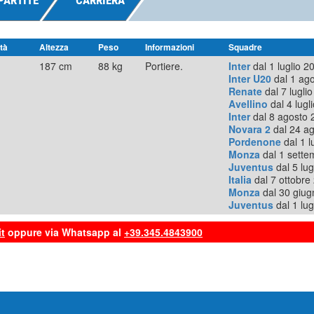
PARTITE
CARRIERA
tà
Altezza
Peso
Informazioni
Squadre
187 cm
88 kg
Portiere.
Inter
dal 1 luglio 2
Inter U20
dal 1 ago
Renate
dal 7 lugli
Avellino
dal 4 lugl
Inter
dal 8 agosto 
Novara 2
dal 24 ag
Pordenone
dal 1 l
Monza
dal 1 sette
Juventus
dal 5 lu
Italia
dal 7 ottobre
Monza
dal 30 giug
Juventus
dal 1 lug
t
oppure via Whatsapp al
+39.345.4843900