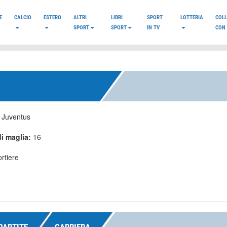
E
CALCIO
ESTERO
ALTRI
LIBRI
SPORT
LOTTERIA
COL
SPORT
SPORT
IN TV
CON 
:
Juventus
i maglia:
16
rtiere