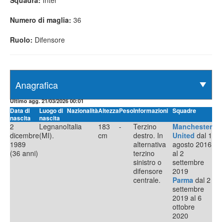
Squadra:
Inter
Numero di maglia:
36
Ruolo:
Difensore
Ultimo agg. 21/03/2026 00:01
Data di
Luogo di
Nazionalità
Altezza
Peso
Informazioni
Squadre
nascita
nascita
2
Legnano
Italia
183
-
Terzino
Manchester
dicembre
(MI).
cm
destro. In
United
dal 1
1989
alternativa
agosto 2016
(36 anni)
terzino
al 2
sinistro o
settembre
difensore
2019
centrale.
Parma
dal 2
settembre
2019 al 6
ottobre
2020