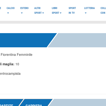
E
CALCIO
ESTERO
ALTRI
LIBRI
SPORT
LOTTERIA
COL
SPORT
SPORT
IN TV
CON 
:
Fiorentina Femminile
i maglia:
10
entrocampista