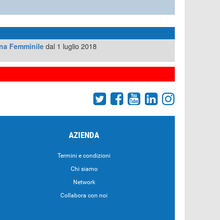
ina Femminile
dal 1 luglio 2018
AZIENDA
Termini e condizioni
Chi siamo
Network
Collabora con noi