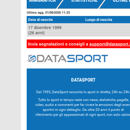
ANAGRAFICA
STATISTICHE
ULTIME 
Ultimo agg. 01/08/2026 11:23
Data di nascita
Luogo di nascita
17 dicembre 1999
(26 anni)
Invia segnalazioni e consigli a
support@datasport.i
DATASPORT
Dal 1995, DataSport racconta lo sport in diretta, 24h su 24h
Tutto lo sport in tempo reale con news, statistiche, pagelle,
video, audio e commenti per far vivere le emozioni degli even
sportivi in ogni dettaglio. Da oltre 20 anni il punto di
riferimento per gli appassionati di ogni sport, non solo calcio