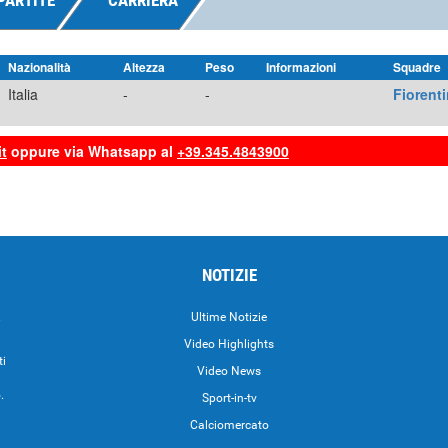
PARTITE
CARRIERA
Nazionalità
Altezza
Peso
Informazioni
Squadre
Italia
-
-
Fiorent
t
oppure via Whatsapp al
+39.345.4843900
NOTIZIE
.
Ultime Notizie
Video Highlights
ti
Video News
.
Sport-in-tv
Calciomercato