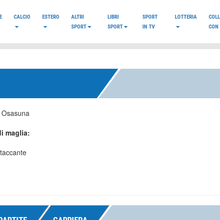
E
CALCIO
ESTERO
ALTRI
LIBRI
SPORT
LOTTERIA
COL
SPORT
SPORT
IN TV
CON 
:
Osasuna
i maglia:
taccante