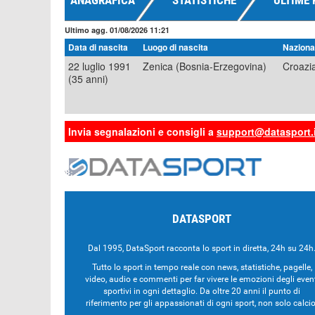
ANAGRAFICA
STATISTICHE
ULTIME 
Ultimo agg. 01/08/2026 11:21
Data di nascita
Luogo di nascita
Nazional
22 luglio 1991
Zenica (Bosnia-Erzegovina)
Croazi
(35 anni)
Invia segnalazioni e consigli a
support@datasport.i
DATASPORT
Dal 1995, DataSport racconta lo sport in diretta, 24h su 24h
Tutto lo sport in tempo reale con news, statistiche, pagelle,
video, audio e commenti per far vivere le emozioni degli even
sportivi in ogni dettaglio. Da oltre 20 anni il punto di
riferimento per gli appassionati di ogni sport, non solo calcio