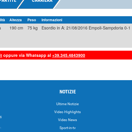
PARTITE
CARRIERA
ità
Altezza
Peso
Informazioni
a
190 cm
75 kg
Esordio in A: 21/08/2016 Empoli-Sampdoria 0-1
t
oppure via Whatsapp al
+39.345.4843900
NOTIZIE
.
Ultime Notizie
Video Highlights
ti
Video News
.
Sport-in-tv