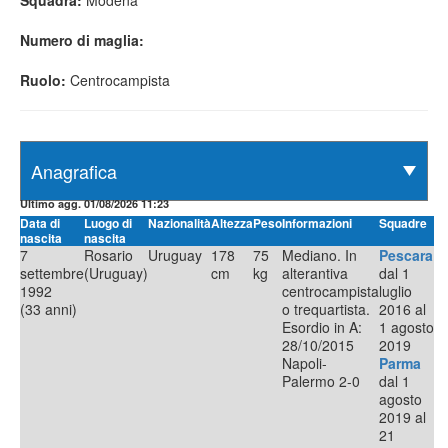
Squadra:
Modena
Numero di maglia:
Ruolo:
Centrocampista
Ultimo agg. 01/08/2026 11:23
Data di
Luogo di
Nazionalità
Altezza
Peso
Informazioni
Squadre
nascita
nascita
7
Rosario
Uruguay
178
75
Mediano. In
Pescara
settembre
(Uruguay)
cm
kg
alterantiva
dal 1
1992
centrocampista
luglio
(33 anni)
o trequartista.
2016 al
Esordio in A:
1 agosto
28/10/2015
2019
Napoli-
Parma
Palermo 2-0
dal 1
agosto
2019 al
21