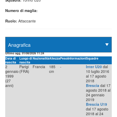
Squadra:
Torino U20
Numero di maglia:
Ruolo:
Attaccante
Ultimo agg. 01/08/2026 11:24
Data di
Luogo di
Nazionalità
Altezza
Peso
Informazioni
Squadre
nascita
nascita
2
Parigi
Francia
185
-
Inter U20
dal
gennaio
(FRA)
cm
10 luglio 2016
1999
al 17 agosto
(27
2018
anni)
Brescia
dal 17
agosto 2018 al
24 gennaio
2019
Brescia U19
dal 17 agosto
2018 al 24