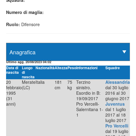
Squadra:
Numero di maglia:
Ruolo:
Difensore
Ultimo agg. 20/08/2023 04:02
Data di
Luogo
Nazionalità
Altezza
Peso
Informazioni
Squadre
nascita
di
nascita
20
Merate
Italia
181
75
Terzino
Alessandria
febbraio
(LC)
cm
kg
sinistro.
dal 30 luglio
1995
Esordio in B:
2016 al 30
(31
19/09/2017
giugno 2017
anni)
Pro Vercelli-
Juventus
Salernitana 1-
dal 1 luglio
1
2017 al 18
luglio 2017
Pro Vercelli
dal 19 luglio