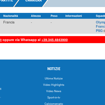
PARTITE
CARRIERA
Nazionalità
Altezza
Peso
Informazioni
Squad
Francia
-
-
Olymp
Franc
PSG
d
t
oppure via Whatsapp al
+39.345.4843900
NOTIZIE
.
Ultime Notizie
Video Highlights
ti
Video News
.
Sport-in-tv
Calciomercato