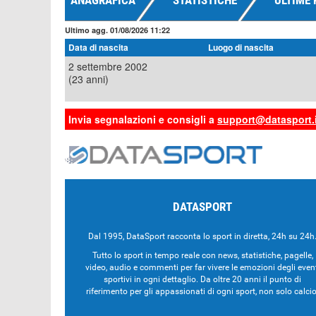
ANAGRAFICA
STATISTICHE
ULTIME 
Ultimo agg. 01/08/2026 11:22
Data di nascita
Luogo di nascita
2 settembre 2002
(23 anni)
Invia segnalazioni e consigli a
support@datasport.i
DATASPORT
Dal 1995, DataSport racconta lo sport in diretta, 24h su 24h
Tutto lo sport in tempo reale con news, statistiche, pagelle,
video, audio e commenti per far vivere le emozioni degli even
sportivi in ogni dettaglio. Da oltre 20 anni il punto di
riferimento per gli appassionati di ogni sport, non solo calcio