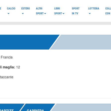
E
CALCIO
ESTERO
ALTRI
LIBRI
SPORT
LOTTERIA
COL
SPORT
SPORT
IN TV
CON 
:
Francia
i maglia:
12
taccante