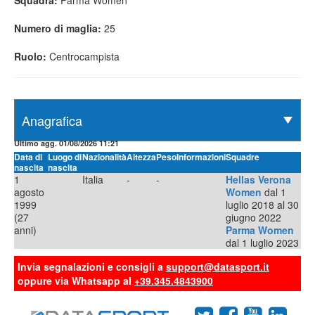
Squadra:
Parma Women
Numero di maglia:
25
Ruolo:
Centrocampista
Ultimo agg. 01/08/2026 11:21
Data di
Luogo di
Nazionalità
Altezza
Peso
Informazioni
Squadre
nascita
nascita
1
Italia
-
-
Hellas Verona
agosto
Women
dal 1
1999
luglio 2018 al 30
(27
giugno 2022
anni)
Parma Women
dal 1 luglio 2023
Invia segnalazioni e consigli a
support@datasport.it
oppure via Whatsapp al
+39.345.4843900