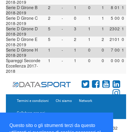
2018-2019
Serie D Girone B
2
-
1
0
1
8
0
1
1
2018-2019
Serie D Girone C
2
-
0
1
1
5
0
0
0
2018-2019
Serie D Girone D
5
-
3
1
1
23
0
2
1
2018-2019
Serie D Girone E
5
-
2
1
2
21
0
1
0
2018-2019
Serie D Girone H
1
-
1
0
0
7
0
0
1
2018-2019
Spareggi Seconde
1
-
1
0
0
0
0
0
0
Eccellenza 2017-
2018
Termini e condizioni
Chi siamo
Network
Collabora con noi
Questo sito o gli strumenti terzi da questo
Copyright 1995-2026 ©
Wise Srl
Via Palmanova 8 20132