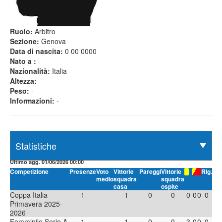
Ruolo:
Arbitro
Sezione:
Genova
Data di nascita:
0 00 0000
Nato a :
Nazionalità:
Italia
Altezza:
-
Peso:
-
Informazioni:
-
Ultimo agg. 01/06/2026 00:00
Competizione
Presenze
Voto
Vittorie
Pareggi
Vittorie
Rig.
medio
squadra
squadra
casa
ospite
Coppa Italia
1
-
1
0
0
0
0
0
0
Primavera 2025-
2026
Femminile Serie A
1
-
1
0
0
3
0
0
0