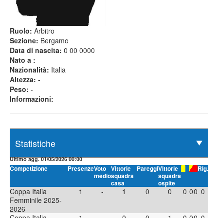
Ruolo:
Arbitro
Sezione:
Bergamo
Data di nascita:
0 00 0000
Nato a :
Nazionalità:
Italia
Altezza:
-
Peso:
-
Informazioni:
-
Ultimo agg. 01/05/2026 00:00
Competizione
Presenze
Voto
Vittorie
Pareggi
Vittorie
Rig.
medio
squadra
squadra
casa
ospite
Coppa Italia
1
-
1
0
0
0
0
0
0
Femminile 2025-
2026
Coppa Italia
1
-
0
0
1
0
0
0
0