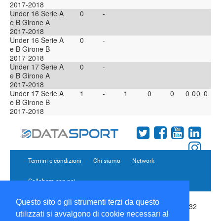
2017-2018
Under 16 Serie A
0
-
e B Girone A
2017-2018
Under 16 Serie A
0
-
e B Girone B
2017-2018
Under 17 Serie A
0
-
e B Girone A
2017-2018
Under 17 Serie A
1
-
1
0
0
0
0
0
0
e B Girone B
2017-2018
Termini e condizioni
Chi siamo
Network
Collabora con noi
Questo sito o gli strumenti terzi da questo
Copyright 1995-2026 ©
Wise Srl
Via Palmanova 8 20132
utilizzati si avvalgono di cookie necessari al
Milano Italia - P. IVA 09072090963 | ISSN: 2499-2925