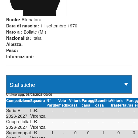
Ruolo:
Allenatore
Data di nascita:
11 settembre 1970
Nato a :
Bollate (MI)
Nazionalità:
Italia
Altezza:
-
Peso:
-
Informazioni:
Ultimo agg. 06/08/2026 00:00
Competizione
Squadra
N°
Voto
Vittorie
Pareggi
Sconfitte
Vittorie
Paregg
Partite
medio
casa
casa
casa
trasferta
trasfe
Serie B
L.R.
-
-
-
-
-
-
-
2026-2027
Vicenza
Coppa Italia
L.R.
-
-
-
-
-
-
-
2026-2027
Vicenza
Supercoppa
L.R.
1
-
0
0
1
0
0