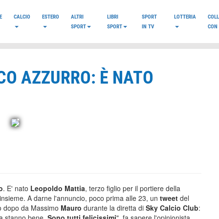
E
CALCIO
ESTERO
ALTRI
LIBRI
SPORT
LOTTERIA
COL
SPORT
SPORT
IN TV
CON 
CO AZZURRO: È NATO
o
. E' nato
Leopoldo Mattia
, terzo figlio per il portiere della
o insieme. A darne l'annuncio, poco prima alle 23, un
tweet
del
oco dopo da Massimo
Mauro
durante la diretta di
Sky Calcio Club
:
ia stanno bene.
Sono tutti felicissimi
", fa sapere l'opinionista