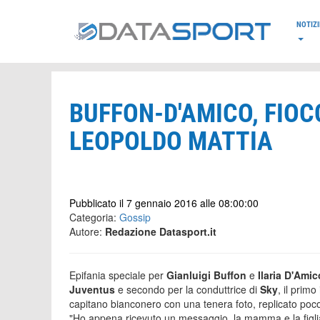
*/
NOTIZI
BUFFON-D'AMICO, FIOC
LEOPOLDO MATTIA
Pubblicato il 7 gennaio 2016 alle 08:00:00
Categoria:
Gossip
Autore:
Redazione Datasport.it
Epifania speciale per
Gianluigi Buffon
e
Ilaria D'Amic
Juventus
e secondo per la conduttrice di
Sky
, il prim
capitano bianconero con una tenera foto, replicato p
"Ho appena ricevuto un messaggio, la mamma e la figl