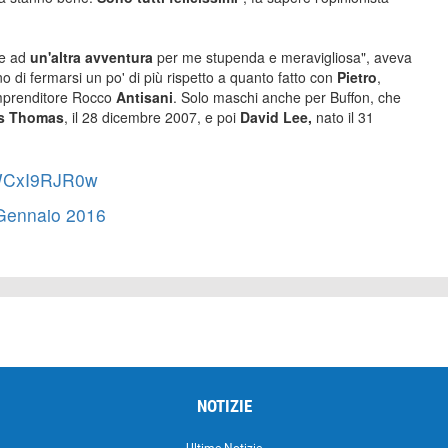
te ad
un'altra avventura
per me stupenda e meravigliosa", aveva
o di fermarsi un po' di più rispetto a quanto fatto con
Pietro
,
imprenditore Rocco
Antisani
. Solo maschi anche per Buffon, che
s Thomas
, il 28 dicembre 2007, e poi
David Lee,
nato il 31
m/WCxI9RJR0w
Gennaio 2016
NOTIZIE