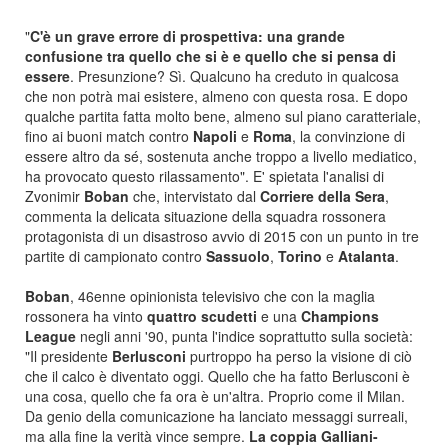
"
C'è un grave errore di prospettiva: una grande
confusione tra quello che si è e quello che si pensa di
essere
. Presunzione? Sì. Qualcuno ha creduto in qualcosa
che non potrà mai esistere, almeno con questa rosa. E dopo
qualche partita fatta molto bene, almeno sul piano caratteriale,
fino ai buoni match contro
Napoli
e
Roma
, la convinzione di
essere altro da sé, sostenuta anche troppo a livello mediatico,
ha provocato questo rilassamento". E' spietata l'analisi di
Zvonimir
Boban
che, intervistato dal
Corriere della Sera
,
commenta la delicata situazione della squadra rossonera
protagonista di un disastroso avvio di 2015 con un punto in tre
partite di campionato contro
Sassuolo
,
Torino
e
Atalanta
.
Boban
, 46enne opinionista televisivo che con la maglia
rossonera ha vinto
quattro scudetti
e una
Champions
League
negli anni '90, punta l'indice soprattutto sulla società:
"Il presidente
Berlusconi
purtroppo ha perso la visione di ciò
che il calco è diventato oggi. Quello che ha fatto Berlusconi è
una cosa, quello che fa ora è un'altra. Proprio come il Milan.
Da genio della comunicazione ha lanciato messaggi surreali,
ma alla fine la verità vince sempre.
La coppia Galliani-