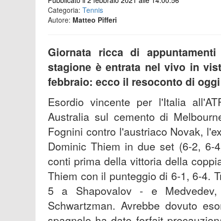
Pubblicato il 2 febbraio 2021 alle 14:00:56
Categoria:
Tennis
Autore:
Matteo Pifferi
Giornata ricca di appuntamenti 
stagione è entrata nel vivo in vis
febbraio: ecco il resoconto di oggi
Esordio vincente per l'Italia all'
Australia sul cemento di Melbourne
Fognini contro l'austriaco Novak, l'ex
Dominic Thiem in due set (6-2, 6-4
conti prima della vittoria della copp
Thiem con il punteggio di 6-1, 6-4. T
5 a Shapovalov - e Medvedev, c
Schwartzman. Avrebbe dovuto eso
spagnolo ha dato forfait precauzio