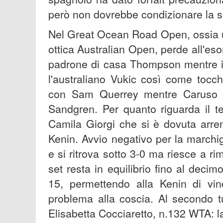
però non dovrebbe condizionare la s
Nel Great Ocean Road Open, ossia u
ottica Australian Open, perde all'eso
padrone di casa Thompson mentre in 
l'australiano Vukic così come tocc
con Sam Querrey mentre Caruso ch
Sandgren. Per quanto riguarda il t
Camila Giorgi che si è dovuta arre
Kenin. Avvio negativo per la marchig
e si ritrova sotto 3-0 ma riesce a ri
set resta in equilibrio fino al deci
15, permettendo alla Kenin di vin
problema alla coscia. Al secondo t
Elisabetta Cocciaretto, n.132 WTA: l