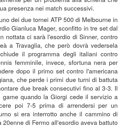
ua presenza nei match successivi.
no dei due tornei ATP 500 di Melbourne in
rdio Gianluca Mager, sconfitto in tre set dal
nottata ci sarà l'esordio di Sinner, contro
heà a Travaglia, che però dovrà vedersela
iude il programma degli italiani contro
ennis femminile, invece, sfortuna nera per
ndere dopo il primo set contro l'americana
iana, che perde i primi due turni di battuta
montare due break consecutivi fino al 3-3. Il
mo game quando la Giorgi cede il servizio a
cere poi 7-5 prima di arrendersi per un
urno si era interrotto anche il cammino di
a 20enne di Fermo all'esordio aveva battuto