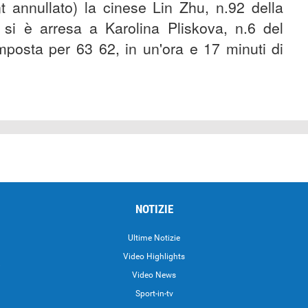
t annullato) la cinese Lin Zhu, n.92 della
o si è arresa a Karolina Pliskova, n.6 del
mposta per 63 62, in un'ora e 17 minuti di
NOTIZIE
Ultime Notizie
Video Highlights
i
Video News
Sport-in-tv