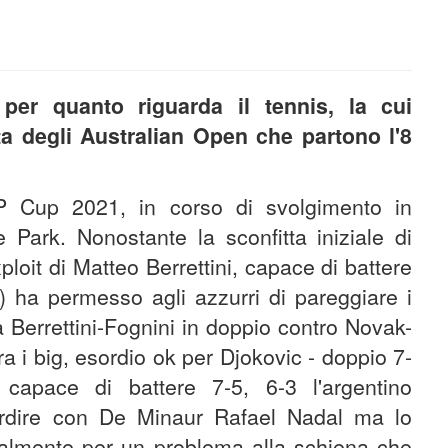
per quanto riguarda il tennis, la cui
ta degli Australian Open che partono l'8
ATP Cup 2021, in corso di svolgimento in
 Park. Nonostante la sconfitta iniziale di
ploit di Matteo Berrettini, capace di battere
) ha permesso agli azzurri di pareggiare i
ia Berrettini-Fognini in doppio contro Novak-
ra i big, esordio ok per Djokovic - doppio 7-
apace di battere 7-5, 6-3 l'argentino
rdire con De Minaur Rafael Nadal ma lo
nalmente per un problema alla schiena che