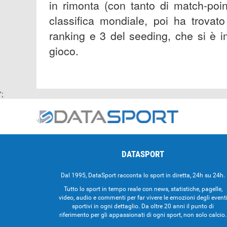
in rimonta (con tanto di match-poin
classifica mondiale, poi ha trovat
ranking e 3 del seeding, che si è i
gioco.
';
DATASPORT
Dal 1995, DataSport racconta lo sport in diretta, 24h su 24h.
Tutto lo sport in tempo reale con news, statistiche, pagelle,
video, audio e commenti per far vivere le emozioni degli event
sportivi in ogni dettaglio. Da oltre 20 anni il punto di
riferimento per gli appassionati di ogni sport, non solo calcio.