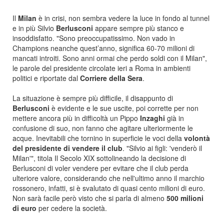
Il
Milan
è in crisi, non sembra vedere la luce in fondo al tunnel
e in più Silvio
Berlusconi
appare sempre più stanco e
insoddisfatto. "Sono preoccupatissimo. Non vado in
Champions neanche quest’anno, significa 60-70 milioni di
mancati introiti. Sono anni ormai che perdo soldi con il Milan",
le parole del presidente circolate ieri a Roma in ambienti
politici e riportate dal
Corriere della Sera
.
La situazione è sempre più difficile, il disappunto di
Berlusconi
è evidente e le sue uscite, poi corrette per non
mettere ancora più in difficoltà un Pippo
Inzaghi
già in
confusione di suo, non fanno che agitare ulteriormente le
acque. Inevitabili che tornino in superficie le voci della
volontà
del presidente di vendere il club
. "Silvio ai figli: 'venderò il
Milan'", titola Il Secolo XIX sottolineando la decisione di
Berlusconi di voler vendere per evitare che il club perda
ulteriore valore, considerando che nell'ultimo anno il marchio
rossonero, infatti, si è svalutato di quasi cento milioni di euro.
Non sarà facile però visto che si parla di almeno
500 milioni
di euro
per cedere la società.