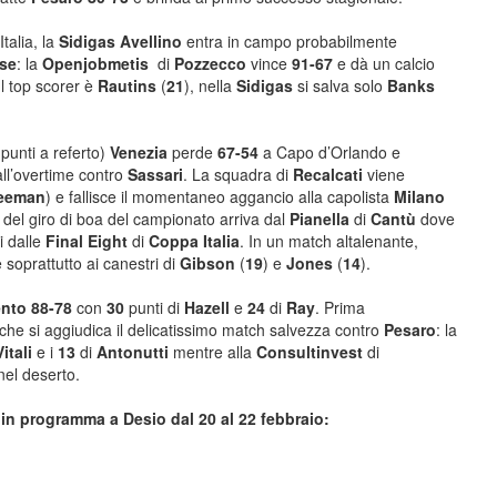
talia, la
Sidigas Avellino
entra in campo probabilmente
se
: la
Openjobmetis
di
Pozzecco
vince
91-67
e dà un calcio
Il top scorer è
Rautins
(
21
), nella
Sidigas
si salva solo
Banks
8
punti a referto)
Venezia
perde
67-54
a Capo d’Orlando e
all’overtime contro
Sassari
. La squadra di
Recalcati
viene
eeman
) e fallisce il momentaneo aggancio alla capolista
Milano
so del giro di boa del campionato arriva dal
Pianella
di
Cantù
dove
i dalle
Final Eight
di
Coppa Italia
. In un match altalenante,
 soprattutto ai canestri di
Gibson
(
19
) e
Jones
(
14
).
ento 88-78
con
30
punti di
Hazell
e
24
di
Ray
. Prima
che si aggiudica il delicatissimo match salvezza contro
Pesaro
: la
Vitali
e i
13
di
Antonutti
mentre alla
Consultinvest
di
nel deserto.
a in programma a Desio dal 20 al 22 febbraio: