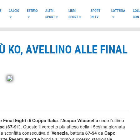
E
CALCIO
ESTERO
ALTRI
LIBRI
SPORT
LOTTERIA
COL
SPORT
SPORT
IN TV
CON 
Ù KO, AVELLINO ALLE FINAL
le
Final Eight
di
Coppa Italia
: l'
Acqua Vitasnella
cede l'ultimo
ese
(
67-91
). Questo il verdetto più atteso della 15esima giornata
a sconfitta consecutiva di
Venezia
, battuta
67-54
da
Capo
atte
Pesaro 80-73
e brinda al primo successo stagionale.