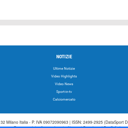
NOTIZIE
Ultime Notizie
Video Highlights
i
Video News
Sport-in-tv
Calciomercato
2 Milano Italia - P. IVA 09072090963 | ISSN: 2499-2925 (DataSport D
irettore Responsabile:
Sergio Angelo Chiesa
| Developed By:
P-Soft