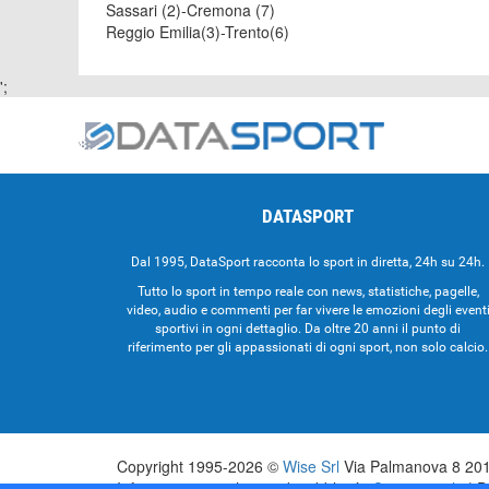
Sassari (2)-Cremona (7)
Reggio Emilia(3)-Trento(6)
';
DATASPORT
Dal 1995, DataSport racconta lo sport in diretta, 24h su 24h.
Tutto lo sport in tempo reale con news, statistiche, pagelle,
video, audio e commenti per far vivere le emozioni degli event
sportivi in ogni dettaglio. Da oltre 20 anni il punto di
riferimento per gli appassionati di ogni sport, non solo calcio.
Copyright 1995-2026 ©
Wise Srl
Via Palmanova 8 2013
Informazioni e richieste di pubblicità:
Commerciale
| D