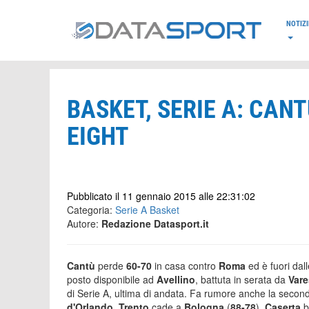
*/
NOTIZI
BASKET, SERIE A: CANT
EIGHT
Pubblicato il 11 gennaio 2015 alle 22:31:02
Categoria:
Serie A Basket
Autore:
Redazione Datasport.it
Cantù
perde
60-70
in casa contro
Roma
ed è fuori dal
posto disponibile ad
Avellino
, battuta in serata da
Var
di Serie A, ultima di andata. Fa rumore anche la second
d'Orlando
.
Trento
cade a
Bologna
(
88-78
),
Caserta
b