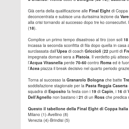
Già certa della qualificazione alle
Final Eight
di Coppa I
deconcentrata e subisce una durissima lezione da
Vare
alla crisi tornando al successo dopo tre ko consecutivi. 
(
18
).
Complice un primo tempo disastroso al tiro (con soli
1
incassa la seconda sconfitta di fila dopo quella in casa 
surclassata dall’
Upea
di coach
Griccioli
(
22
punti di
Fr
impegnata domani sera a
Pistoia
. Il verdetto più atte
l’
Acqua Vitasnella
perde
70-60
contro
Roma
ed è fuor
l’
Acea
piazza il break decisivo nel quarto periodo grazie
Torna al successo la
Granarolo Bologna
che batte
Tr
soddisfazione stagionale per la
Pasta Reggia Caserta
squadra di
Esposito
fa festa con i
19
di
Capin
, i
16
di
Dell’Agnello
non bastano i
21
di un
Ross
che predica 
Questo il tabellone della Final Eight di Coppa Itali
Milano (1)-Avellino (8)
Venezia (4)-Brindisi (5)