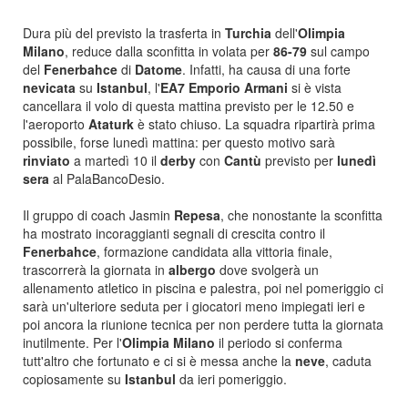
Dura più del previsto la trasferta in
Turchia
dell'
Olimpia
Milano
, reduce dalla sconfitta in volata per
86-79
sul campo
del
Fenerbahce
di
Datome
. Infatti, ha causa di una forte
nevicata
su
Istanbul
, l'
EA7 Emporio Armani
si è vista
cancellara il volo di questa mattina previsto per le 12.50 e
l'aeroporto
Ataturk
è stato chiuso. La squadra ripartirà prima
possibile, forse lunedì mattina: per questo motivo sarà
rinviato
a martedì 10 il
derby
con
Cantù
previsto per
lunedì
sera
al PalaBancoDesio.
Il gruppo di coach Jasmin
Repesa
, che nonostante la sconfitta
ha mostrato incoraggianti segnali di crescita contro il
Fenerbahce
, formazione candidata alla vittoria finale,
trascorrerà la giornata in
albergo
dove svolgerà un
allenamento atletico in piscina e palestra, poi nel pomeriggio ci
sarà un'ulteriore seduta per i giocatori meno impiegati ieri e
poi ancora la riunione tecnica per non perdere tutta la giornata
inutilmente. Per l'
Olimpia Milano
il periodo si conferma
tutt'altro che fortunato e ci si è messa anche la
neve
, caduta
copiosamente su
Istanbul
da ieri pomeriggio.