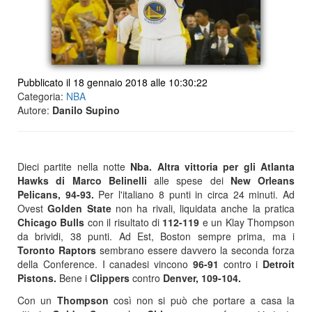
Pubblicato il 18 gennaio 2018 alle 10:30:22
Categoria:
NBA
Autore:
Danilo Supino
Dieci partite nella notte
Nba.
Altra vittoria per gli Atlanta
Hawks di Marco Belinelli
alle spese dei
New Orleans
Pelicans, 94-93.
Per l'italiano 8 punti in circa 24 minuti. Ad
Ovest
Golden State
non ha rivali, liquidata anche la pratica
Chicago Bulls
con il risultato di
112-119
e un Klay Thompson
da brividi, 38 punti. Ad Est, Boston sempre prima, ma i
Toronto Raptors
sembrano essere davvero la seconda forza
della Conference. I canadesi vincono
96-91
contro i
Detroit
Pistons.
Bene i
Clippers
contro
Denver, 109-104.
Con un
Thompson
così non si può che portare a casa la