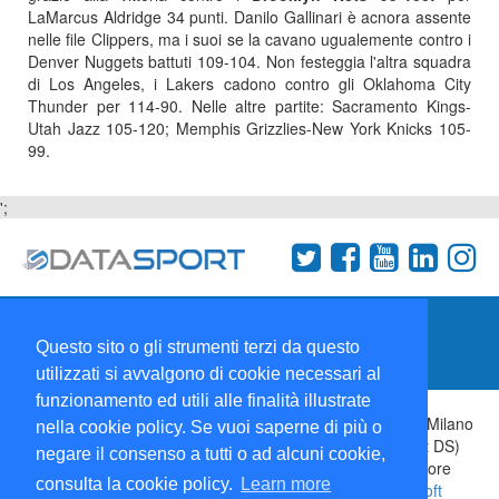
LaMarcus Aldridge 34 punti. Danilo Gallinari è acnora assente
nelle file Clippers, ma i suoi se la cavano ugualemente contro i
Denver Nuggets battuti 109-104. Non festeggia l'altra squadra
di Los Angeles, i Lakers cadono contro gli Oklahoma City
Thunder per 114-90. Nelle altre partite: Sacramento Kings-
Utah Jazz 105-120; Memphis Grizzlies-New York Knicks 105-
99.
';
Termini e condizioni
Chi siamo
Network
Questo sito o gli strumenti terzi da questo
Collabora con noi
utilizzati si avvalgono di cookie necessari al
funzionamento ed utili alle finalità illustrate
Copyright 1995-2026 ©
Wise Srl
Via Palmanova 8 20132 Milano
nella cookie policy. Se vuoi saperne di più o
Italia - P. IVA 09072090963 | ISSN: 2499-2925 (DataSport DS)
negare il consenso a tutti o ad alcuni cookie,
Informazioni e richieste di pubblicità:
Commerciale
| Direttore
consulta la cookie policy.
Learn more
Responsabile:
Sergio Angelo Chiesa
| Developed By:
P-Soft