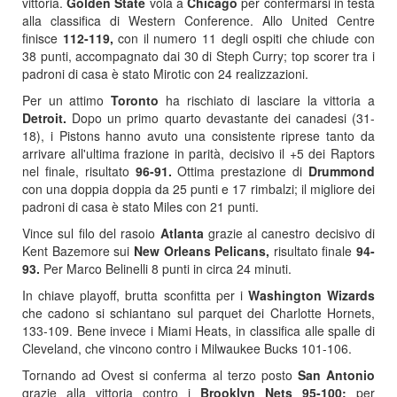
vittoria.
Golden State
vola a
Chicago
per confermarsi in testa
alla classifica di Western Conference. Allo United Centre
finisce
112-119,
con il numero 11 degli ospiti che chiude con
38 punti, accompagnato dai 30 di Steph Curry; top scorer tra i
padroni di casa è stato Mirotic con 24 realizzazioni.
Per un attimo
Toronto
ha rischiato di lasciare la vittoria a
Detroit.
Dopo un primo quarto devastante dei canadesi (31-
18), i Pistons hanno avuto una consistente riprese tanto da
arrivare all'ultima frazione in parità, decisivo il +5 dei Raptors
nel finale, risultato
96-91.
Ottima prestazione di
Drummond
con una doppia doppia da 25 punti e 17 rimbalzi; il migliore dei
padroni di casa è stato Miles con 21 punti.
Vince sul filo del rasoio
Atlanta
grazie al canestro decisivo di
Kent Bazemore sui
New Orleans Pelicans,
risultato finale
94-
93.
Per Marco Belinelli 8 punti in circa 24 minuti.
In chiave playoff, brutta sconfitta per i
Washington Wizards
che cadono si schiantano sul parquet dei Charlotte Hornets,
133-109. Bene invece i Miami Heats, in classifica alle spalle di
Cleveland, che vincono contro i Milwaukee Bucks 101-106.
Tornando ad Ovest si conferma al terzo posto
San Antonio
grazie alla vittoria contro i
Brooklyn Nets 95-100:
per