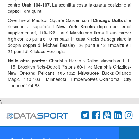
contro
Utah 104-107.
La sconfitta costa la quarta posizione ai
capitoli, ora quinti.
Overtime al Madison Square Garden con i
Chicago Bulls
che
riescono a superare i
New York Knicks
dopo due tempi
supplementari,
119-122.
Lauri Markkanen firma il suo career
high con 33 punti e 10 rimbalzi. In casa Knicks da segnalare la
doppia doppia di Michael Beasley (26 punti e 12 rimbalzi) e i
24 punti di Kristaps Porzingis.
Nelle altre partite:
Charlotte Hornets-Dallas Mavericks 111-
115; Brooklyn Nets-Detroit Pistons 80-114; Memphis Grizzlies-
New Orleans Pelicans 105-102; Milwaukee Bucks-Orlando
Magic 110-103; Minnesota Timberwolves-Oklahoma City
Thunder 104-88.
';
Termini e condizioni
Chi siamo
Network