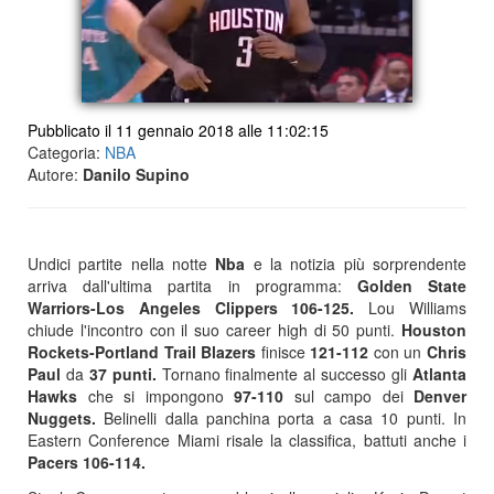
Pubblicato il 11 gennaio 2018 alle 11:02:15
Categoria:
NBA
Autore:
Danilo Supino
Undici partite nella notte
Nba
e la notizia più sorprendente
arriva dall'ultima partita in programma:
Golden State
Warriors-Los Angeles Clippers 106-125.
Lou Williams
chiude l'incontro con il suo career high di 50 punti.
Houston
Rockets-Portland Trail Blazers
finisce
121-112
con un
Chris
Paul
da
37 punti.
Tornano finalmente al successo gli
Atlanta
Hawks
che si impongono
97-110
sul campo dei
Denver
Nuggets.
Belinelli dalla panchina porta a casa 10 punti. In
Eastern Conference Miami risale la classifica, battuti anche i
Pacers 106-114.