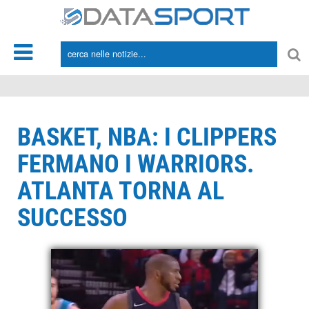
*/
BASKET, NBA: I CLIPPERS
FERMANO I WARRIORS.
ATLANTA TORNA AL
SUCCESSO