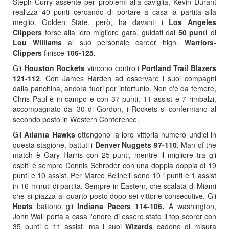
Steph Curry assente per problemi alla caviglia, Kevin Durant
realizza 40 punti cercando di portare a casa la partita alla
meglio. Golden State, però, ha davanti i
Los Angeles
Clippers
forse alla loro migliore gara, guidati dai
50 punti
di
Lou Williams
al suo personale career high.
Warriors-
Clippers
finisce
106-125.
Gli
Houston Rockets
vincono contro i
Portland Trail Blazers
121-112
. Con James Harden ad osservare i suoi compagni
dalla panchina, ancora fuori per infortunio. Non c'è da temere,
Chris Paul è in campo e con 37 punti, 11 assist e 7 rimbalzi,
accompagnato dai 30 di Gordon, i Rockets si confermano al
secondo posto in Western Conference.
Gli
Atlanta Hawks
ottengono la loro vittoria numero undici in
questa stagione, battuti i
Denver Nuggets 97-110.
Man of the
match è Gary Harris con 25 punti, mentre il migliore tra gli
ospiti è sempre Dennis Schroder con una doppia doppia di 19
punti e 10 assist. Per Marco Belinelli sono 10 i punti e 1 assist
in 16 minuti di partita. Sempre in Eastern, che scalata di Miami
che si piazza al quarto posto dopo sei vittorie consecutive. Gli
Heats
battono gli
Indiana Pacers 114-106.
A washington,
John Wall porta a casa l'onore di essere stato il top scorer con
35 punti e 11 assist, ma i suoi
Wizards
cadono di misura