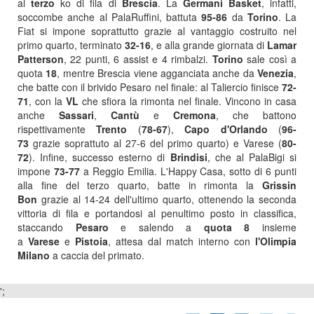
al
terzo
ko di fila di
Brescia
. La
Germani Basket
, infatti,
soccombe anche al PalaRuffini, battuta
95-86
da
Torino
. La
Fiat si impone soprattutto grazie al vantaggio costruito nel
primo quarto, terminato
32-16
, e alla grande giornata di
Lamar
Patterson
, 22 punti, 6 assist e 4 rimbalzi.
Torino
sale così a
quota
18
, mentre Brescia viene agganciata anche da
Venezia
,
che batte con il brivido Pesaro nel finale: al Taliercio finisce
72-
71
, con la
VL
che sfiora la rimonta nel finale. Vincono in casa
anche
Sassari
,
Cantù
e
Cremona
, che battono
rispettivamente
Trento
(
78-67
),
Capo d'Orlando
(
96-
73
grazie soprattuto al 27-6 del primo quarto) e Varese (
80-
72
). Infine, successo esterno di
Brindisi
, che al PalaBigi si
impone
73-77
a Reggio Emilia. L'Happy Casa, sotto di 6 punti
alla fine del terzo quarto, batte in rimonta la
Grissin
Bon
grazie al 14-24 dell'ultimo quarto, ottenendo la seconda
vittoria di fila e portandosi al penultimo posto in classifica,
staccando
Pesaro
e salendo a
quota 8
insieme
a
Varese
e
Pistoia
, attesa dal match interno con
l'Olimpia
Milano
a caccia del primato.
';