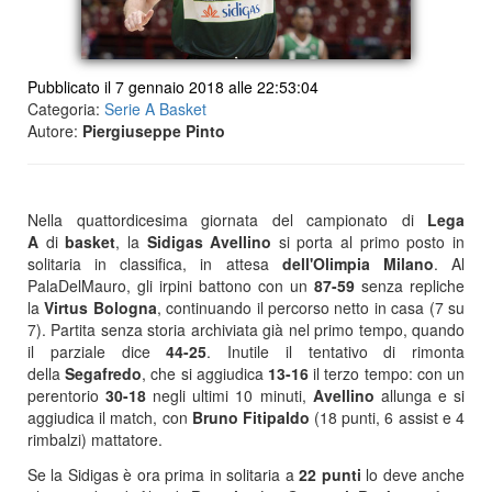
Pubblicato il 7 gennaio 2018 alle 22:53:04
Categoria:
Serie A Basket
Autore:
Piergiuseppe Pinto
Nella quattordicesima giornata del campionato di
Lega
A
di
basket
, la
Sidigas
Avellino
si porta al primo posto in
solitaria in classifica, in attesa
dell'Olimpia Milano
. Al
PalaDelMauro, gli irpini battono con un
87-59
senza repliche
la
Virtus Bologna
, continuando il percorso netto in casa (7 su
7). Partita senza storia archiviata già nel primo tempo, quando
il parziale dice
44-25
. Inutile il tentativo di rimonta
della
Segafredo
, che si aggiudica
13-16
il terzo tempo: con un
perentorio
30-18
negli ultimi 10 minuti,
Avellino
allunga e si
aggiudica il match, con
Bruno Fitipaldo
(18 punti, 6 assist e 4
rimbalzi) mattatore.
Se la Sidigas è ora prima in solitaria a
22 punti
lo deve anche