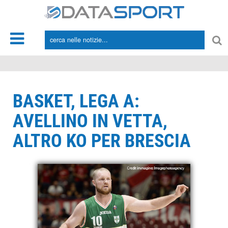
*/
BASKET, LEGA A:
AVELLINO IN VETTA,
ALTRO KO PER BRESCIA