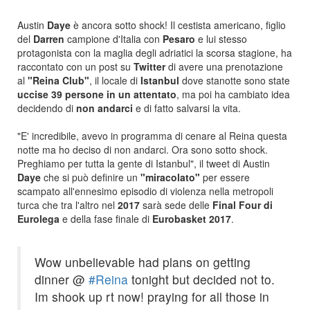
Austin
Daye
è ancora sotto shock! Il cestista americano, figlio
del
Darren
campione d'Italia con
Pesaro
e lui stesso
protagonista con la maglia degli adriatici la scorsa stagione, ha
raccontato con un post su
Twitter
di avere una prenotazione
al
"Reina Club"
, il locale di
Istanbul
dove stanotte sono state
uccise 39 persone in un attentato
, ma poi ha cambiato idea
decidendo di
non andarci
e di fatto salvarsi la vita.
"E' incredibile, avevo in programma di cenare al Reina questa
notte ma ho deciso di non andarci. Ora sono sotto shock.
Preghiamo per tutta la gente di Istanbul", il tweet di Austin
Daye
che si può definire un
"miracolato"
per essere
scampato all'ennesimo episodio di violenza nella metropoli
turca che tra l'altro nel
2017
sarà sede delle
Final Four di
Eurolega
e della fase finale di
Eurobasket 2017
.
Wow unbelievable had plans on getting
dinner @
#Reina
tonight but decided not to.
Im shook up rt now! praying for all those in