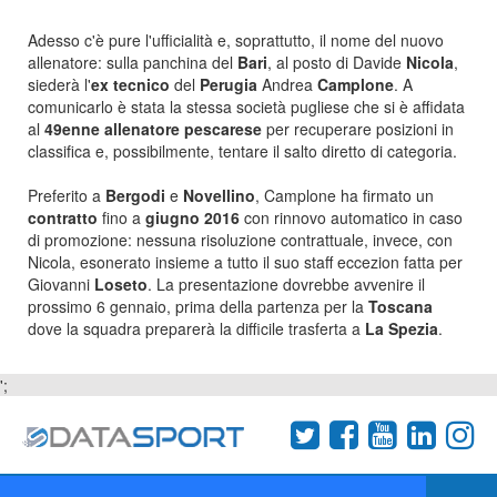
Adesso c'è pure l'ufficialità e, soprattutto, il nome del nuovo
allenatore: sulla panchina del
Bari
, al posto di Davide
Nicola
,
siederà l'
ex tecnico
del
Perugia
Andrea
Camplone
. A
comunicarlo è stata la stessa s
ocietà pugliese che si è affidata
al
49enne allenatore pescarese
per recuperare posizioni in
classifica e, possibilmente, tentare il salto diretto di categoria.
Preferito a
Bergodi
e
Novellino
, Camplone ha firmat
o un
contratto
fino a
giugno
2016
con rinnov
o automatico in caso
di promozione: nessuna risoluzione contrattuale, invece, con
Nicola, esonerato insieme a tutto il suo staff eccezion fatta per
Giovanni
Loseto
. La presentazione dovrebbe avvenire il
prossimo 6 gennaio, prima della partenza per la
Toscana
dove la squadra preparerà la difficile trasferta a
La Spezia
.
';