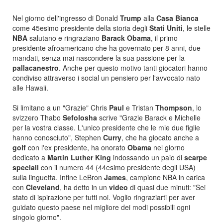
Nel giorno dell'ingresso di Donald
Trump
alla
Casa Bianca
come 45esimo presidente della storia degli
Stati Uniti
, le stelle
NBA
salutano e ringraziano
Barack Obama
, il primo
presidente afroamericano che ha governato per 8 anni, due
mandati, senza mai nascondere la sua passione per la
pallacanestro
. Anche per questo motivo tanti giocatori hanno
condiviso attraverso i social un pensiero per l'avvocato nato
alle Hawaii.
Si limitano a un "Grazie" Chris
Paul
e Tristan
Thompson
, lo
svizzero Thabo
Sefolosha
scrive "Grazie Barack e Michelle
per la vostra classe. L'unico presidente che le mie due figlie
hanno conosciuto", Stephen
Curry
, che ha giocato anche a
golf
con l'ex presidente, ha onorato
Obama
nel giorno
dedicato a
Martin Luther King
indossando un paio di
scarpe
speciali
con il numero 44 (44esimo presidente degli USA)
sulla linguetta. Infine LeBron
James
, campione NBA in carica
con
Cleveland
, ha detto in un
video
di quasi due minuti: "Sei
stato di ispirazione per tutti noi. Voglio ringraziarti per aver
guidato questo paese nel migliore dei modi possibili ogni
singolo giorno".