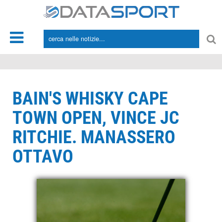
*/
BAIN'S WHISKY CAPE
TOWN OPEN, VINCE JC
RITCHIE. MANASSERO
OTTAVO