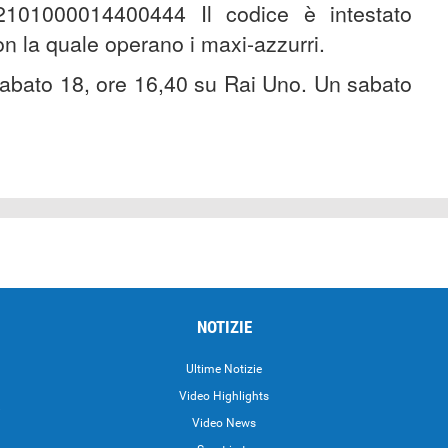
2101000014400444 Il codice è intestato
on la quale operano i maxi-azzurri.
bato 18, ore 16,40 su Rai Uno. Un sabato
NOTIZIE
Ultime Notizie
Video Highlights
i
Video News