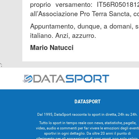
proprio versamento: IT56R050181
all’Associazione Pro Terra Sancta, c
Appuntamento, dunque, a domani, sa
italiano. Anzi, azzurro.
Mario Natucci
';
DATASPORT
Dal 1995, DataSport racconta lo sport in diretta, 24h su 24h.
Tutto lo sport in tempo reale con news, statistiche, pagelle,
video, audio e commenti per far vivere le emozioni degli event
sportivi in ogni dettaglio. Da oltre 20 anni il punto di
riferimento per gli appassionati di ogni sport, non solo calcio.