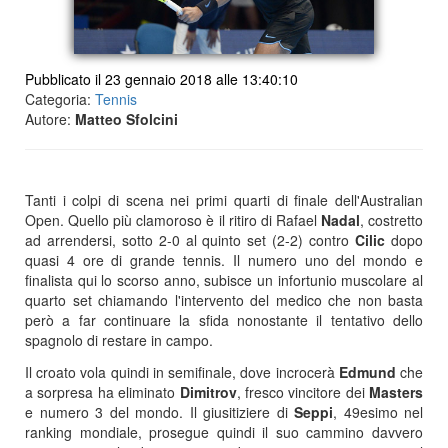
Pubblicato il 23 gennaio 2018 alle 13:40:10
Categoria:
Tennis
Autore:
Matteo Sfolcini
Tanti i colpi di scena nei primi quarti di finale dell'Australian
Open. Quello più clamoroso è il ritiro di Rafael
Nadal
, costretto
ad arrendersi, sotto 2-0 al quinto set (2-2) contro
Cilic
dopo
quasi 4 ore di grande tennis. Il numero uno del mondo e
finalista qui lo scorso anno, subisce un infortunio muscolare al
quarto set chiamando l'intervento del medico che non basta
però a far continuare la sfida nonostante il tentativo dello
spagnolo di restare in campo.
Il croato vola quindi in semifinale, dove incrocerà
Edmund
che
a sorpresa ha eliminato
Dimitrov
, fresco vincitore dei
Masters
e numero 3 del mondo. Il giusitiziere di
Seppi
, 49esimo nel
ranking mondiale, prosegue quindi il suo cammino davvero