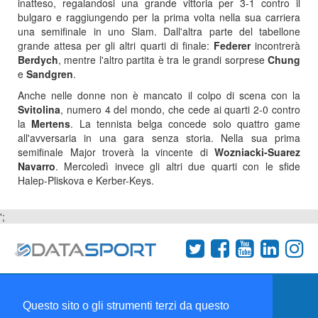
inatteso, regalandosi una grande vittoria per 3-1 contro il
bulgaro e raggiungendo per la prima volta nella sua carriera
una semifinale in uno Slam. Dall'altra parte del tabellone
grande attesa per gli altri quarti di finale:
Federer
incontrerà
Berdych
, mentre l'altro partita è tra le grandi sorprese
Chung
e
Sandgren
.
Anche nelle donne non è mancato il colpo di scena con la
Svitolina
, numero 4 del mondo, che cede ai quarti 2-0 contro
la
Mertens
. La tennista belga concede solo quattro game
all'avversaria in una gara senza storia. Nella sua prima
semifinale Major troverà la vincente di
Wozniacki-Suarez
Navarro
. Mercoledì invece gli altri due quarti con le sfide
Halep-Pliskova e Kerber-Keys.
';
Termini e condizioni
Chi siamo
Network
Questo sito o gli strumenti terzi da questo