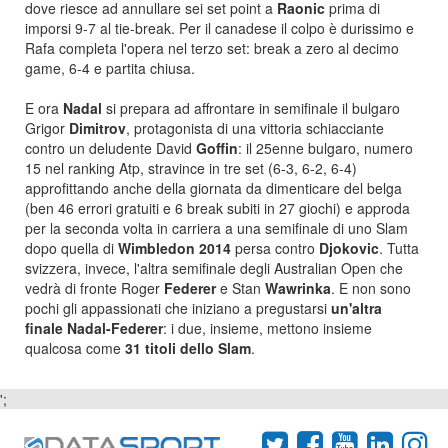
dove riesce ad annullare sei set point a
Raonic
prima di
imporsi 9-7 al tie-break. Per il canadese il colpo è durissimo e
Rafa completa l'opera nel terzo set: break a zero al decimo
game, 6-4 e partita chiusa.
E ora
Nadal
si prepara ad affrontare in semifinale il bulgaro
Grigor
Dimitrov
, protagonista di una vittoria schiacciante
contro un deludente David
Goffin
: il 25enne bulgaro, numero
15 nel ranking Atp, stravince in tre set (6-3, 6-2, 6-4)
approfittando anche della giornata da dimenticare del belga
(ben 46 errori gratuiti e 6 break subiti in 27 giochi) e approda
per la seconda volta in carriera a una semifinale di uno Slam
dopo quella di
Wimbledon 2014
persa contro
Djokovic
. Tutta
svizzera, invece, l'altra semifinale degli Australian Open che
vedrà di fronte Roger
Federer
e Stan
Wawrinka
. E non sono
pochi gli appassionati che iniziano a pregustarsi
un'altra
finale
Nadal-Federer
: i due, insieme, mettono insieme
qualcosa come
31 titoli dello Slam
.
';