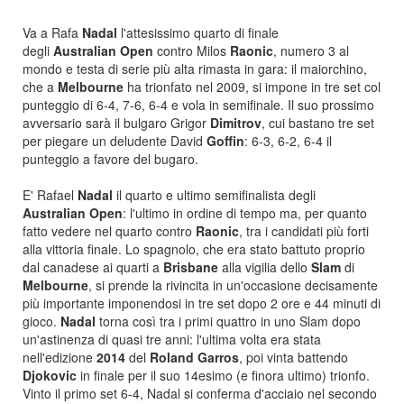
Va a Rafa
Nadal
l'attesissimo quarto di finale
degli
Australian Open
contro Milos
Raonic
, numero 3 al
mondo e testa di serie più alta rimasta in gara: il maiorchino,
che a
Melbourne
ha trionfato nel 2009, si impone in tre set col
punteggio di 6-4, 7-6, 6-4 e vola in semifinale. Il suo prossimo
avversario sarà il bulgaro Grigor
Dimitrov
, cui bastano tre set
per piegare un deludente David
Goffin
: 6-3, 6-2, 6-4 il
punteggio a favore del bugaro.
E' Rafael
Nadal
il quarto e ultimo semifinalista degli
Australian Open
: l'ultimo in ordine di tempo ma, per quanto
fatto vedere nel quarto contro
Raonic
, tra i candidati più forti
alla vittoria finale. Lo spagnolo, che era stato battuto proprio
dal canadese ai quarti a
Brisbane
alla vigilia dello
Slam
di
Melbourne
, si prende la rivincita in un'occasione decisamente
più importante imponendosi in tre set dopo 2 ore e 44 minuti di
gioco.
Nadal
torna così tra i primi quattro in uno Slam dopo
un'astinenza di quasi tre anni: l'ultima volta era stata
nell'edizione
2014
del
Roland
Garros
, poi vinta battendo
Djokovic
in finale per il suo 14esimo (e finora ultimo) trionfo.
Vinto il primo set 6-4, Nadal si conferma d'acciaio nel secondo