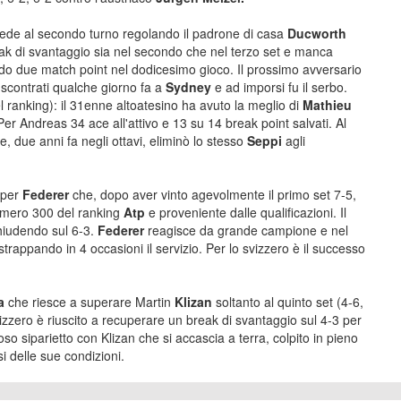
cede al secondo turno regolando il padrone di casa
Ducworth
ak di svantaggio sia nel secondo che nel terzo set e manca
ndo due match point nel dodicesimo gioco. Il prossimo avversario
 scontrati qualche giorno fa a
Sydney
e ad imporsi fu il serbo.
l ranking): il 31enne altoatesino ha avuto la meglio di
Mathieu
er Andreas 34 ace all'attivo e 13 su 14 break point salvati. Al
e, due anni fa negli ottavi, eliminò lo stesso
Seppi
agli
e per
Federer
che, dopo aver vinto agevolmente il primo set 7-5,
numero 300 del ranking
Atp
e proveniente dalle qualificazioni. Il
hiudendo sul 6-3.
Federer
reagisce da grande campione e nel
strappando in 4 occasioni il servizio. Per lo svizzero è il successo
ka
che riesce a superare Martin
Klizan
soltanto al quinto set (4-6,
vizzero è riuscito a recuperare un break di svantaggio sul 4-3 per
oso siparietto con Klizan che si accascia a terra, colpito in pieno
si delle sue condizioni.