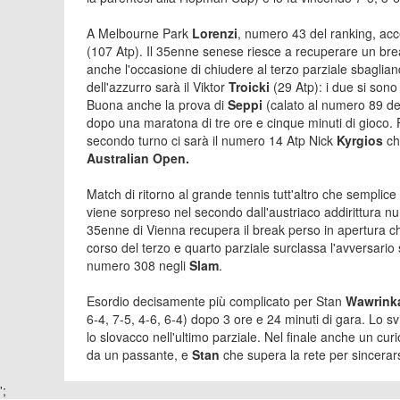
A Melbourne Park
Lorenzi
, numero 43 del ranking, ac
(107 Atp). Il 35enne senese riesce a recuperare un bre
anche l'occasione di chiudere al terzo parziale sbaglia
dell'azzurro sarà il Viktor
Troicki
(29 Atp): i due si sono
Buona anche la prova di
Seppi
(calato al numero 89 de
dopo una maratona di tre ore e cinque minuti di gioco. P
secondo turno ci sarà il numero 14 Atp Nick
Kyrgios
ch
Australian Open.
Match di ritorno al grande tennis tutt'altro che semplic
viene sorpreso nel secondo dall'austriaco addirittura 
35enne di Vienna recupera il break perso in apertura c
corso del terzo e quarto parziale surclassa l'avversario 
numero 308 negli
Slam
.
Esordio decisamente più complicato per Stan
Wawrin
6-4, 7-5, 4-6, 6-4) dopo 3 ore e 24 minuti di gara. Lo s
lo slovacco nell'ultimo parziale. Nel finale anche un curi
da un passante, e
Stan
che supera la rete per sincerar
';