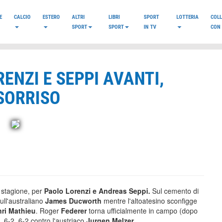
E
CALCIO
ESTERO
ALTRI
LIBRI
SPORT
LOTTERIA
COL
SPORT
SPORT
IN TV
CON 
ENZI E SEPPI AVANTI,
SORRISO
stagione, per
Paolo Lorenzi e Andreas Seppi.
Sul cemento di
ull'australiano
James Ducworth
mentre l'altoatesino sconfigge
ri Mathieu
. Roger
Federer
torna ufficialmente in campo (dopo
 6-2, 6-2 contro l'austriaco
Jurgen Melzer.