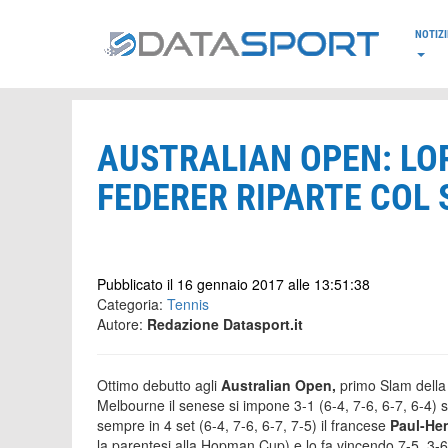
*/
NOTIZI
AUSTRALIAN OPEN: LOR
FEDERER RIPARTE COL 
Pubblicato il 16 gennaio 2017 alle 13:51:38
Categoria:
Tennis
Autore:
Redazione Datasport.it
Ottimo debutto agli
Australian Open,
primo Slam della 
Melbourne il senese si impone 3-1 (6-4, 7-6, 6-7, 6-4) s
sempre in 4 set (6-4, 7-6, 6-7, 7-5) il francese
Paul-Hen
la parentesi alla Hopman Cup) e lo fa vincendo 7-5, 3-6,