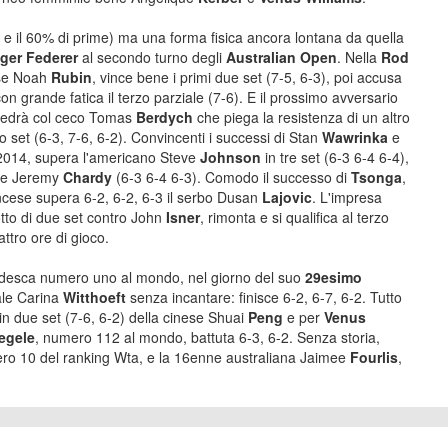
e e il 60% di prime) ma una forma fisica ancora lontana da quella
ger Federer
al secondo turno degli
Australian Open
. Nella
Rod
nse Noah
Rubin
, vince bene i primi due set (7-5, 6-3), poi accusa
n grande fatica il terzo parziale (7-6). E il prossimo avversario
la vedrà col ceco Tomas
Berdych
che piega la resistenza di un altro
o set (6-3, 7-6, 6-2). Convincenti i successi di Stan
Wawrinka
e
2014, supera l'americano Steve
Johnson
in tre set (6-3 6-4 6-4),
ese Jeremy
Chardy
(6-3 6-4 6-3). Comodo il successo di
Tsonga
,
rancese supera 6-2, 6-2, 6-3 il serbo Dusan
Lajovic
. L'impresa
tto di due set contro John
Isner
, rimonta e si qualifica al terzo
attro ore di gioco.
tedesca numero uno al mondo, nel giorno del suo
29esimo
ale Carina
Witthoeft
senza incantare: finisce 6-2, 6-7, 6-2. Tutto
 in due set (7-6, 6-2) della cinese Shuai
Peng
e per
Venus
egele
, numero 112 al mondo, battuta 6-3, 6-2. Senza storia,
ro 10 del ranking Wta, e la 16enne australiana Jaimee
Fourlis
,