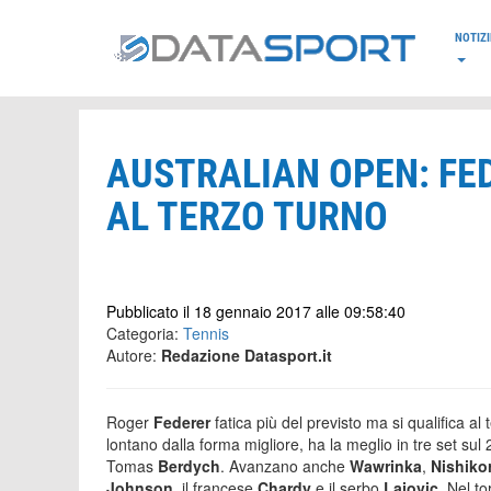
*/
NOTIZI
AUSTRALIAN OPEN: FE
AL TERZO TURNO
Pubblicato il 18 gennaio 2017 alle 09:58:40
Categoria:
Tennis
Autore:
Redazione Datasport.it
Roger
Federer
fatica più del previsto ma si qualifica al
lontano dalla forma migliore, ha la meglio in tre set s
Tomas
Berdych
. Avanzano anche
Wawrinka
,
Nishikor
Johnson
, il francese
Chardy
e il serbo
Lajovic
. Nel t