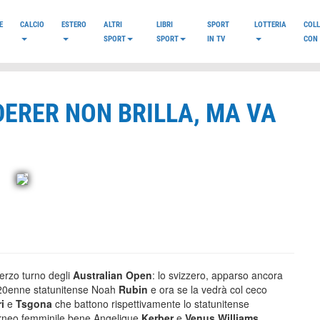
E
CALCIO
ESTERO
ALTRI
LIBRI
SPORT
LOTTERIA
COL
SPORT
SPORT
IN TV
CON 
DERER NON BRILLA, MA VA
 terzo turno degli
Australian Open
: lo svizzero, apparso ancora
ul 20enne statunitense Noah
Rubin
e ora se la vedrà col ceco
i
e
Tsgona
che battono rispettivamente lo statunitense
orneo femminile bene Angelique
Kerber
e
Venus Williams
.