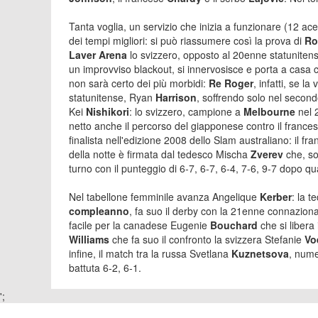
Tanta voglia, un servizio che inizia a funzionare (12 ac
dei tempi migliori: si può riassumere così la prova di
Ro
Laver Arena
lo svizzero, opposto al 20enne statunite
un improvviso blackout, si innervosisce e porta a casa co
non sarà certo dei più morbidi:
Re Roger
, infatti, se 
statunitense, Ryan
Harrison
, soffrendo solo nel second
Kei
Nishikori
: lo svizzero, campione a
Melbourne
nel 
netto anche il percorso del giapponese contro il franc
finalista nell'edizione 2008 dello Slam australiano: il f
della notte è firmata dal tedesco Mischa
Zverev
che, so
turno con il punteggio di 6-7, 6-7, 6-4, 7-6, 9-7 dopo qu
Nel tabellone femminile avanza Angelique
Kerber
: la 
compleanno
, fa suo il derby con la 21enne connazion
facile per la canadese Eugenie
Bouchard
che si libera
Williams
che fa suo il confronto la svizzera Stefanie
Vo
infine, il match tra la russa Svetlana
Kuznetsova
, nume
battuta 6-2, 6-1.
';