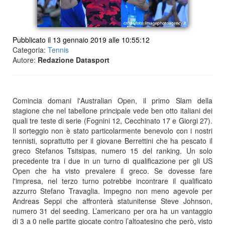
Pubblicato il 13 gennaio 2019 alle 10:55:12
Categoria:
Tennis
Autore:
Redazione Datasport
Comincia domani l'Australian Open, il primo Slam della
stagione che nel tabellone principale vede ben otto italiani dei
quali tre teste di serie (Fognini 12, Cecchinato 17 e Giorgi 27).
Il sorteggio non è stato particolarmente benevolo con i nostri
tennisti, soprattutto per il giovane Berrettini che ha pescato il
greco Stefanos Tsitsipas, numero 15 del ranking. Un solo
precedente tra i due in un turno di qualificazione per gli US
Open che ha visto prevalere il greco. Se dovesse fare
l'impresa, nel terzo turno potrebbe incontrare il qualificato
azzurro Stefano Travaglia. Impegno non meno agevole per
Andreas Seppi che affronterà statunitense Steve Johnson,
numero 31 del seeding. L’americano per ora ha un vantaggio
di 3 a 0 nelle partite giocate contro l’altoatesino che però, visto