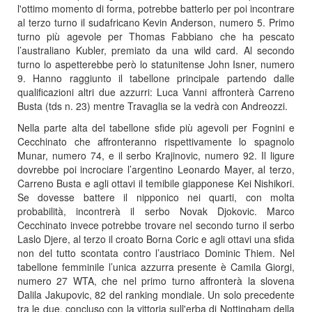
l'ottimo momento di forma, potrebbe batterlo per poi incontrare
al terzo turno il sudafricano Kevin Anderson, numero 5. Primo
turno più agevole per Thomas Fabbiano che ha pescato
l’australiano Kubler, premiato da una wild card. Al secondo
turno lo aspetterebbe però lo statunitense John Isner, numero
9. Hanno raggiunto il tabellone principale partendo dalle
qualificazioni altri due azzurri: Luca Vanni affronterà Carreno
Busta (tds n. 23) mentre Travaglia se la vedrà con Andreozzi.
Nella parte alta del tabellone sfide più agevoli per Fognini e
Cecchinato che affronteranno rispettivamente lo spagnolo
Munar, numero 74, e il serbo Krajinovic, numero 92. Il ligure
dovrebbe poi incrociare l’argentino Leonardo Mayer, al terzo,
Carreno Busta e agli ottavi il temibile giapponese Kei Nishikori.
Se dovesse battere il nipponico nei quarti, con molta
probabilità, incontrerà il serbo Novak Djokovic. Marco
Cecchinato invece potrebbe trovare nel secondo turno il serbo
Laslo Djere, al terzo il croato Borna Coric e agli ottavi una sfida
non del tutto scontata contro l’austriaco Dominic Thiem. Nel
tabellone femminile l’unica azzurra presente è Camila Giorgi,
numero 27 WTA, che nel primo turno affronterà la slovena
Dalila Jakupovic, 82 del ranking mondiale. Un solo precedente
tra le due, concluso con la vittoria sull'erba di Nottingham della