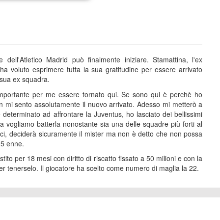
dell'Atletico Madrid può finalmente iniziare. Stamattina, l'ex
ha voluto esprimere tutta la sua gratitudine per essere arrivato
s, sua ex squadra.
mportante per me essere tornato qui. Se sono qui è perchè ho
n mi sento assolutamente il nuovo arrivato. Adesso mi metterò a
determinato ad affrontare la Juventus, ho lasciato dei bellissimi
a vogliamo batterla nonostante sia una delle squadre più forti al
ici, deciderà sicuramente il mister ma non è detto che non possa
 25 enne.
ito per 18 mesi con diritto di riscatto fissato a 50 milioni e con la
per tenerselo. Il giocatore ha scelto come numero di maglia la 22.