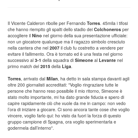
Il Vicente Calderon ribolle per Fernando
Torres
. 45mila i tifosi
che hanno riempito gli spalti dello stadio dei
Colchoneros
per
accogliere il
Nino
nel giorno della sua presentazione ufficiale:
non un giocatore qualunque ma il ragazzo simbolo cresciuto
nella cantera che nel
2007
il club fu costretto a vendere per
evitare il fallimento. Ora è tornato ed è una festa nel giorno
successivo al
3-1
della squadra di
Simeone
al
Levante
nel
primo match del
2015
della
Liga
.
Torres
, arrivato dal
Milan
, ha detto in sala stampa davanti agli
oltre 200 giornalisti accreditati: "Voglio ringraziare tutte le
persone che hanno reso possibile il mio ritorno, Simeone è
stato molto importante, mi ha dato grande fiducia e spero di
capire rapidamente ciò che vuole da me in campo: non vedo
l’ora di iniziare a giocare. Ci sono ancora tante cose che voglio
vincere, voglio farlo qui: ho visto da fuori la forza di questo
gruppo campione di Spagna, ora voglio sperimentarla e
godermela dall’interno".