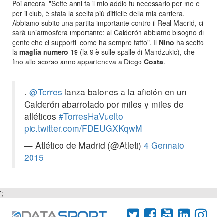
Poi ancora: "Sette anni fa il mio addio fu necessario per me e
per il club, è stata la scelta più difficile della mia carriera.
Abbiamo subito una partita importante contro il Real Madrid, ci
sarà un’atmosfera importante: al Calderón abbiamo bisogno di
gente che ci supporti, come ha sempre fatto". Il
Nino
ha scelto
la
maglia numero 19
(la 9 è sulle spalle di Mandzukic), che
fino allo scorso anno apparteneva a Diego
Costa
.
.
@Torres
lanza balones a la afición en un
Calderón abarrotado por miles y miles de
atléticos
#TorresHaVuelto
pic.twitter.com/FDEUGXKqwM
— Atlético de Madrid (@Atleti)
4 Gennaio
2015
';