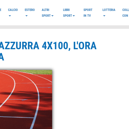
E
CALCIO
ESTERO
ALTRI
LIBRI
SPORT
LOTTERIA
COL
SPORT
SPORT
IN TV
CON 
AZZURRA 4X100, L'ORA
A