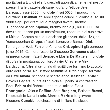
ma italiani a tutti gli effetti, cresciuti agonisticamente nel nostro
paese. Tra le gazzelle africane figurano l’etiope Selem
Barega
, classe 2000, mondiale jr. sui 5000, il marocchino
Souffiane
Elbakkali
, 21 anni appena compiuti, quarto a Rio sui
3000 siepi, per citare i due maggiori favoriti, mentre
l’ugandese Jacob
Kiplimo
, bronzo iridato jr., sui 10.000, ha
dovuto rinunciare per un microfrattura, riscontrata al suo arrivo
a Milano. Accanto ai due fuoriclasse gli azzurri della U23, da
Yemaneberhan
Crippa
, i fratelli Lorenzo e Samuel
Dini
,
l’emergente Eyob
Faniel
e Yohanes
Chiappinelli
già europeo
jr. nel 2015. Con loro l’esperto Giuseppe
Gerratana
e alcuni
grimpeur come i fratelli Bernard e Martin
De Matteis
, mondiale
di corsa in montagna, con loro Xavier
Chevier
e Alex
Baldaccini
. Oltre al centinaio di iscritti che formano lo zoccolo
duro della corsa. Nel settore
femminile
, il trio etiope, formato
da Hawi
Amara
, seconda lo scorso anno, Kalkidan
Fentie
e
Beyenu
Degefa
, punta all’en plein sul podio. A contrastarle,
Edau
Febitu
del Bahrain, mentre le italiane Elena
Romagnolo
, Valerio
Roffino
, Sara
Brogiato
, Barbara
Bressi
,
l’inossidabile Ivana
Iozzia
, Martina
Merlo
e la giovane
Eleonore
Curtabbi
cercheranno di limitare il distacco.