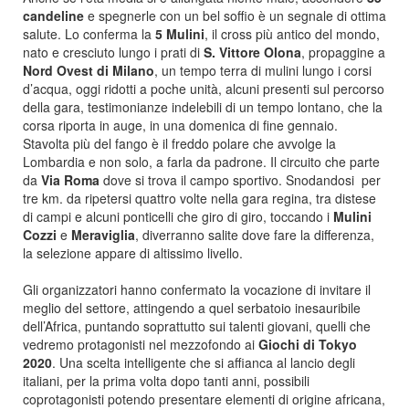
candeline
e spegnerle con un bel soffio è un segnale di ottima
salute. Lo conferma la
5 Mulini
, il cross più antico del mondo,
nato e cresciuto lungo i prati di
S. Vittore Olona
, propaggine a
Nord Ovest di Milano
, un tempo terra di mulini lungo i corsi
d’acqua, oggi ridotti a poche unità, alcuni presenti sul percorso
della gara, testimonianze indelebili di un tempo lontano, che la
corsa riporta in auge, in una domenica di fine gennaio.
Stavolta più del fango è il freddo polare che avvolge la
Lombardia e non solo, a farla da padrone. Il circuito che parte
da
Via Roma
dove si trova il campo sportivo. Snodandosi per
tre km. da ripetersi quattro volte nella gara regina, tra distese
di campi e alcuni ponticelli che giro di giro, toccando i
Mulini
Cozzi
e
Meraviglia
, diverranno salite dove fare la differenza,
la selezione appare di altissimo livello.
Gli organizzatori hanno confermato la vocazione di invitare il
meglio del settore, attingendo a quel serbatoio inesauribile
dell’Africa, puntando soprattutto sui talenti giovani, quelli che
vedremo protagonisti nel mezzofondo ai
Giochi di Tokyo
2020
. Una scelta intelligente che si affianca al lancio degli
italiani, per la prima volta dopo tanti anni, possibili
coprotagonisti potendo presentare elementi di origine africana,