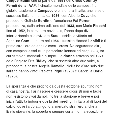
Cinque Mulini
che fa parte dal
1991
del
Cross Country
Permit della IAAF
, il circuito mondiale delle campestri, un
gioiello assieme al
Campaccio
che onora l’
Italia
, anche se un
successo italiano manca da
1986
, con Alberto
Cova
che
precedette Gelindo
Bordin
e l’americano Pat
Porter
. In
precedenza, dalla prima edizione del
1933
, con Mario
Fiocchi
fino al 1952, la corsa era nazionale, l’anno dopo diventa
internazionale e lo svizzero
Stauli
insidia la vittoria ad
Agostino
Conti
, mentre nel
1954
il tunisino Hamed
Labiidi
è il
primo straniero ad aggiudicarsi il cross. Ne seguiranno altri,
con campioni assoluti, in particolare keniani ed etiopi (28), tra
cui campioni mondiali e olimpici. Le
donne
arrivano nel
1971
ed è l’inglese Rita
Ridley
, che si ripeterà altre due volte, a
precedere la nostra Angela
Ramello
. Nell’albo d’oro solo due
italiane hanno vinto: Paoletta
Pigni
(1973) e Gabriella
Dorio
(1975).
La speranza è che proprio da questa edizione spuntino nomi
di casa nostra. Far nascere e crescere crossisti non è facile,
non esistono vivai da noi, inoltre la stagione è breve e poi
inizia l’attività indoor e quella dei meeting. In Italia al di fuori del
calcio, dove i club attingono al mercato straniero anche a
livello giovanile, la coperta è sempre corta, non fa eccezione