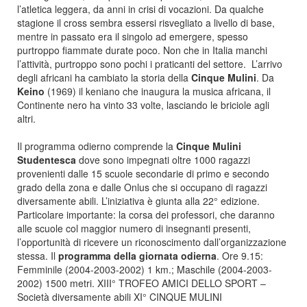
l’atletica leggera, da anni in crisi di vocazioni. Da qualche
stagione il cross sembra essersi risvegliato a livello di base,
mentre in passato era il singolo ad emergere, spesso
purtroppo fiammate durate poco. Non che in Italia manchi
l’attività, purtroppo sono pochi i praticanti del settore. L’arrivo
degli africani ha cambiato la storia della
Cinque Mulini
. Da
Keino
(1969) il keniano che inaugura la musica africana, il
Continente nero ha vinto 33 volte, lasciando le briciole agli
altri.
Il programma odierno comprende la
Cinque Mulini
Studentesca
dove sono impegnati oltre 1000 ragazzi
provenienti dalle 15 scuole secondarie di primo e secondo
grado della zona e dalle Onlus che si occupano di ragazzi
diversamente abili. L’iniziativa è giunta alla 22° edizione.
Particolare importante: la corsa dei professori, che daranno
alle scuole col maggior numero di insegnanti presenti,
l’opportunità di ricevere un riconoscimento dall’organizzazione
stessa. Il
programma della giornata odierna
. Ore 9.15:
Femminile (2004-2003-2002) 1 km.; Maschile (2004-2003-
2002) 1500 metri. XIII° TROFEO AMICI DELLO SPORT –
Società diversamente abili XI° CINQUE MULINI