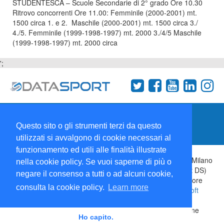
STUDENTESCA – Scuole Secondarie di 2° grado Ore 10.30
Ritrovo concorrenti Ore 11.00: Femminile (2000-2001) mt.
1500 circa 1. e 2. Maschile (2000-2001) mt. 1500 circa 3./
4./5. Femminile (1999-1998-1997) mt. 2000 3./4/5 Maschile
(1999-1998-1997) mt. 2000 circa
';
Termini e condizioni
Chi siamo
Network
Questo sito o gli strumenti terzi da questo
Collabora con noi
utilizzati si avvalgono di cookie necessari al
funzionamento ed utili alle finalità illustrate
Copyright 1995-2026 ©
Wise Srl
Via Palmanova 8 20132 Milano
nella cookie policy. Se vuoi saperne di più o
Italia - P. IVA 09072090963 | ISSN: 2499-2925 (DataSport DS)
negare il consenso a tutti o ad alcuni cookie,
Informazioni e richieste di pubblicità:
Commerciale
| Direttore
consulta la cookie policy.
Learn more
Responsabile:
Sergio Angelo Chiesa
| Developed By:
P-Soft
Testata registrata presso il Tribunale di Milano: DataSport
iscrizione n.173 del 30/03/1985 - www.datasport.it iscrizione
Ho capito.
n.255 del 20/04/2001