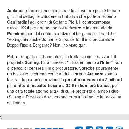
Atalanta
e
Inter
stanno continuando a lavorare per sistemare
gli ultimi dettagli e chiudere la trattativa che porterà Roberto
Gagliardini
agli ordini di Stefano
Pioli
. Il centrocampista
classe
1994
per ora non pensa al
futuro
e intercettato da
Premium
fuori dal centro sportivo dei bergamaschi ha detto:
"A Zingonia anche domani? Sì, sì, certo. Il mio procuratore
Beppe Riso a Bergamo? Non l'ho visto qui".
Poi, interrogato direttamente sulla trattativa coi nerazzurri di
proprietà
Suning
, ha ammesso: "Il trasferimento all'
Inter
? Non
ci penso, ci penserà il mio procuratore. Sarebbe sicuramente
un bel salto, vedremo come andrà".
Inter
e
Atalanta
stanno
lavorando per un'operazione in
prestito oneroso da 2 milioni
più
diritto di riscatto fissato a 22,5 milioni più bonus
, per
una cifra totale attorno ai
27
, di cui le proprietà di ambo i club
(Suning e Percassi) discuteranno presumibilmente la prossima
settimana.
';