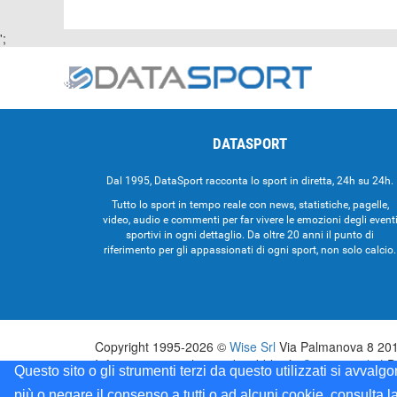
';
DATASPORT
Dal 1995, DataSport racconta lo sport in diretta, 24h su 24h.
Tutto lo sport in tempo reale con news, statistiche, pagelle,
video, audio e commenti per far vivere le emozioni degli event
sportivi in ogni dettaglio. Da oltre 20 anni il punto di
riferimento per gli appassionati di ogni sport, non solo calcio.
Copyright 1995-2026 ©
Wise Srl
Via Palmanova 8 2013
Informazioni e richieste di pubblicità:
Commerciale
| D
Questo sito o gli strumenti terzi da questo utilizzati si avvalg
Testata registrata presso il Tribunale di Milano: Data
più o negare il consenso a tutti o ad alcuni cookie, consulta l