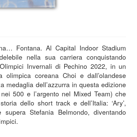
anna… Fontana. Al Capital Indoor Stadium
ndelebile nella sua carriera conquistando
 Olimpici Invernali di Pechino 2022, in un
 olimpica coreana Choi e dall’olandese
rza medaglia dell’azzurra in questa edizione
ro nei 500 e l’argento nel Mixed Team) che
ria dello short track e dell’Italia: ‘Ary’,
 e supera Stefania Belmondo, diventando
impici.