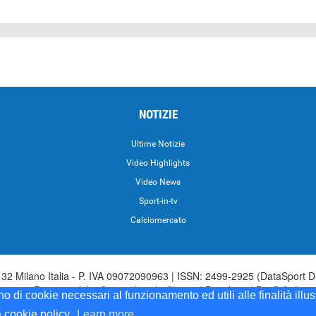
NOTIZIE
Ultime Notizie
Video Highlights
i
Video News
Sport-in-tv
Calciomercato
2 Milano Italia - P. IVA 09072090963 | ISSN: 2499-2925 (DataSport D
irettore Responsabile:
Sergio Angelo Chiesa
| Developed By:
P-Soft
ono di cookie necessari al funzionamento ed utili alle finalità illu
Sport iscrizione n.173 del 30/03/1985 - www.datasport.it iscrizione n.25
a cookie policy.
Learn more