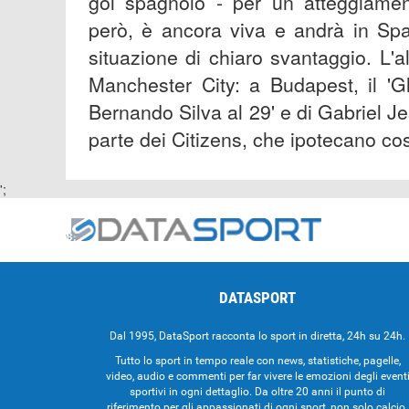
gol spagnolo - per un atteggiament
però, è ancora viva e andrà in Spa
situazione di chiaro svantaggio. L'al
Manchester City: a Budapest, il 'G
Bernando Silva al 29' e di Gabriel J
parte dei Citizens, che ipotecano così
';
DATASPORT
Dal 1995, DataSport racconta lo sport in diretta, 24h su 24h.
Tutto lo sport in tempo reale con news, statistiche, pagelle,
video, audio e commenti per far vivere le emozioni degli event
sportivi in ogni dettaglio. Da oltre 20 anni il punto di
riferimento per gli appassionati di ogni sport, non solo calcio.