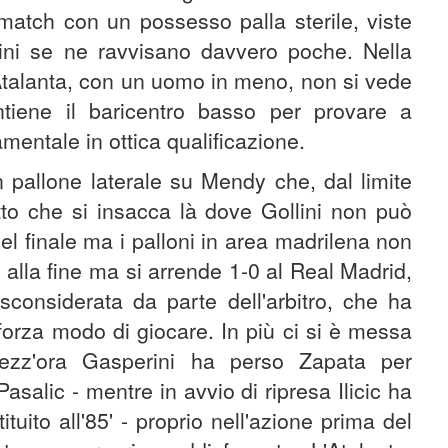
match con un possesso palla sterile, viste
llini se ne ravvisano davvero poche. Nella
l'Atalanta, con un uomo in meno, non si vede
tiene il baricentro basso per provare a
entale in ottica qualificazione.
un pallone laterale su Mendy che, dal limite
etto che si insacca là dove Gollini non può
nel finale ma i palloni in area madrilena non
o alla fine ma si arrende 1-0 al Real Madrid,
sconsiderata da parte dell'arbitro, che ha
 forza modo di giocare. In più ci si è messa
ezz'ora Gasperini ha perso Zapata per
Pasalic - mentre in avvio di ripresa Ilicic ha
ituito all'85' - proprio nell'azione prima del