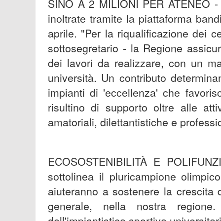
SINO A 2 MILIONI PER ATENEO - Le 
inoltrate tramite la piattaforma ba
aprile. "Per la riqualificazione dei ce
sottosegretario - la Regione assic
dei lavori da realizzare, con un m
università. Un contributo determinan
impianti di 'eccellenza' che favori
risultino di supporto oltre alle att
amatoriali, dilettantistiche e professi
ECOSOSTENIBILITÀ E POLIFUNZION
sottolinea il pluricampione olimpic
aiuteranno a sostenere la crescita d
generale, nella nostra regione
dell'impiantistica sportiva universita