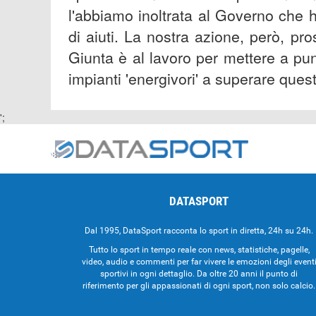
l'abbiamo inoltrata al Governo che
di aiuti. La nostra azione, però, pr
Giunta è al lavoro per mettere a pun
impianti 'energivori' a superare ques
';
DATASPORT
Dal 1995, DataSport racconta lo sport in diretta, 24h su 24h.
Tutto lo sport in tempo reale con news, statistiche, pagelle,
video, audio e commenti per far vivere le emozioni degli event
sportivi in ogni dettaglio. Da oltre 20 anni il punto di
riferimento per gli appassionati di ogni sport, non solo calcio.