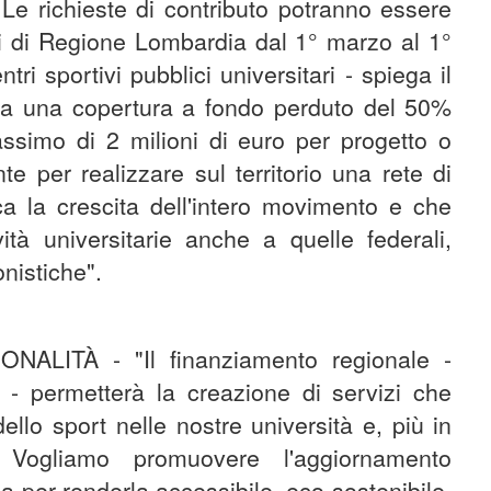
richieste di contributo potranno essere
ndi di Regione Lombardia dal 1° marzo al 1°
ntri sportivi pubblici universitari - spiega il
ura una copertura a fondo perduto del 50%
assimo di 2 milioni di euro per progetto o
te per realizzare sul territorio una rete di
sca la crescita dell'intero movimento e che
ività universitarie anche a quelle federali,
onistiche".
ALITÀ - "Il finanziamento regionale -
o - permetterà la creazione di servizi che
ello sport nelle nostre università e, più in
. Vogliamo promuovere l'aggiornamento
ria per renderla accessibile, eco-sostenibile,