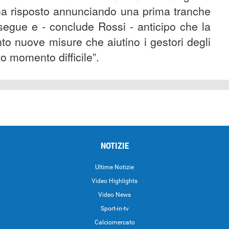
 ha risposto annunciando una prima tranche
osegue e - conclude Rossi - anticipo che la
to nuove misure che aiutino i gestori degli
to momento difficile”.
NOTIZIE
Ultime Notizie
Video Highlights
i
Video News
Sport-in-tv
Calciomercato