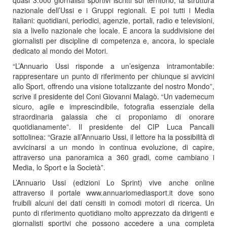
nazionale dell’Ussi e i Gruppi regionali. E poi tutti i Media
italiani: quotidiani, periodici, agenzie, portali, radio e televisioni,
sia a livello nazionale che locale. E ancora la suddivisione dei
giornalisti per discipline di competenza e, ancora, lo speciale
dedicato al mondo dei Motori.
“L’Annuario Ussi risponde a un’esigenza intramontabile:
rappresentare un punto di riferimento per chiunque si avvicini
allo Sport, offrendo una visione totalizzante del nostro Mondo”,
scrive il presidente del Coni Giovanni Malagò. “Un vademecum
sicuro, agile e imprescindibile, fotografia essenziale della
straordinaria galassia che ci proponiamo di onorare
quotidianamente”. Il presidente del CIP Luca Pancalli
sottolinea: “Grazie all’Annuario Ussi, il lettore ha la possibilità di
avvicinarsi a un mondo in continua evoluzione, di capire,
attraverso una panoramica a 360 gradi, come cambiano i
Media, lo Sport e la Società”.
L’Annuario Ussi (edizioni Lo Sprint) vive anche online
attraverso il portale www.annuariomediasport.it dove sono
fruibili alcuni dei dati censiti in comodi motori di ricerca. Un
punto di riferimento quotidiano molto apprezzato da dirigenti e
giornalisti sportivi che possono accedere a una completa