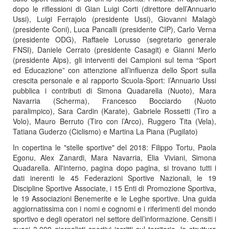
dopo le riflessioni di Gian Luigi Corti (direttore dell’Annuario
Ussi), Luigi Ferrajolo (presidente Ussi), Giovanni Malagò
(presidente Coni), Luca Pancalli (presidente CIP), Carlo Verna
(presidente ODG), Raffaele Lorusso (segretario generale
FNSI), Daniele Cerrato (presidente Casagit) e Gianni Merlo
(presidente Aips), gli interventi dei Campioni sul tema “Sport
ed Educazione” con attenzione all’influenza dello Sport sulla
crescita personale e al rapporto Scuola-Sport: l’Annuario Ussi
pubblica i contributi di Simona Quadarella (Nuoto), Mara
Navarria (Scherma), Francesco Bocciardo (Nuoto
paralimpico), Sara Cardin (Karate), Gabriele Rossetti (Tiro a
Volo), Mauro Berruto (Tiro con l’Arco), Ruggero Tita (Vela),
Tatiana Guderzo (Ciclismo) e Martina La Piana (Pugilato)
In copertina le "stelle sportive" del 2018: Filippo Tortu, Paola
Egonu, Alex Zanardi, Mara Navarria, Elia Viviani, Simona
Quadarella. All'interno, pagina dopo pagina, si trovano tutti i
dati inerenti le 45 Federazioni Sportive Nazionali, le 19
Discipline Sportive Associate, i 15 Enti di Promozione Sportiva,
le 19 Associazioni Benemerite e le Leghe sportive. Una guida
aggiornatissima con i nomi e cognomi e i riferimenti del mondo
sportivo e degli operatori nel settore dell’informazione. Censiti i
quasi 3.000 giornalisti sportivi iscritti sul territorio, la struttura