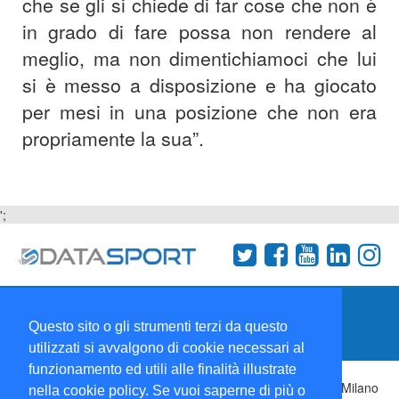
che se gli si chiede di far cose che non è
in grado di fare possa non rendere al
meglio, ma non dimentichiamoci che lui
si è messo a disposizione e ha giocato
per mesi in una posizione che non era
propriamente la sua”.
';
Termini e condizioni
Chi siamo
Network
Questo sito o gli strumenti terzi da questo
Collabora con noi
utilizzati si avvalgono di cookie necessari al
funzionamento ed utili alle finalità illustrate
Copyright 1995-2026 ©
Wise Srl
Via Palmanova 8 20132 Milano
nella cookie policy. Se vuoi saperne di più o