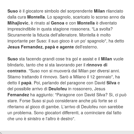
Suso
è il giocatore simbolo del sorprendente
Milan
rilanciato
dalla cura
Montella
. Lo spagnolo, scaricato lo scorso anno da
Mihajlovic
, è rinato al
Genoa
e con
Montella
è diventato
imprescindibile in qusta stagione rossonera. "La svolta?
Sicuramente la fiducia dell'allenatore. Montella è molto
importante per Suso: il suo gioco è un po' spagnolo", ha detto
Jesus Fernandez,
papà e agente
dell'esterno.
Suso
sta facendo grandi cose tra gol e assist e il
Milan
vuole
blindarlo, tanto che si sta lavorando per il
rinnovo di
contratto
. "Suso non si muoverà dal Milan per diversi anni.
Stiamo trattando il rinnovo. Sarò a Milano il 12 gennaio", ha
detto il
papà
. Poi, parlando del paragone con David
Silva
e
del possibile arrivo di
Deulofeu
in rossonero, Jesus
Fernandez
ha aggiunto: "Paragone con David Silva? Sì, ci può
stare. Forse Suso si può considerare anche più forte se ci
riferiamo al gioco di gambe. L'arrivo di Deulofeu non sarebbe
un problema. Sono giocatori differenti, a cominciare dal fatto
che uno è sinistro e l'altro è destro".
';