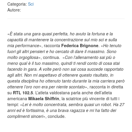
Categoria:
Sci
Autore:
«
È stata una gara quasi perfetta, ho avuto la fortuna e la
capacità di mantenere la concentrazione sul mio sci e sulla
mia performance
», racconta
Federica Brignone
. «
Ho tenuto
fuori gli altri pensieri e ho cercato di dare il massimo. Sono
molto orgogliosa
», continua. «
Con l’allenamento sai più o
meno qual è il tuo massimo, quindi ti rendi conto di cosa stai
facendo in gara. A volte però non sai cosa succede rapportato
agli altri. Non mi aspettavo di ottenere questo risultato, in
questa disciplina ho ottenuto tanto durante la mia carriera però
ottenere l’oro non era per niente scontato
», racconta in diretta
su
RTL 102.5
. L’atleta valdostana parla anche dell’atleta
americana
Mikaela Shiffrin
, la sciatrice più vincente di tutti i
tempi: «
Lei è molto concentrata, sembra quasi un robot. Ha 27
anni ed è fortissima, è una brava ragazza e mi ha fatto dei
complimenti sinceri
», conclude.