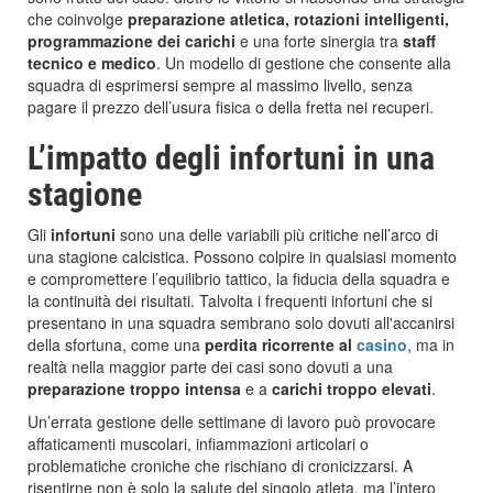
che coinvolge
preparazione atletica, rotazioni intelligenti,
programmazione dei carichi
e una forte sinergia tra
staff
tecnico e medico
. Un modello di gestione che consente alla
squadra di esprimersi sempre al massimo livello, senza
pagare il prezzo dell’usura fisica o della fretta nei recuperi.
L’impatto degli infortuni in una
stagione
Gli
infortuni
sono una delle variabili più critiche nell’arco di
una stagione calcistica. Possono colpire in qualsiasi momento
e compromettere l’equilibrio tattico, la fiducia della squadra e
la continuità dei risultati. Talvolta i frequenti infortuni che si
presentano in una squadra sembrano solo dovuti all'accanirsi
della sfortuna, come una
perdita ricorrente al
casino
, ma in
realtà nella maggior parte dei casi sono dovuti a una
preparazione troppo intensa
e a
carichi troppo elevati
.
Un’errata gestione delle settimane di lavoro può provocare
affaticamenti muscolari, infiammazioni articolari o
problematiche croniche che rischiano di cronicizzarsi. A
risentirne non è solo la salute del singolo atleta, ma l’intero