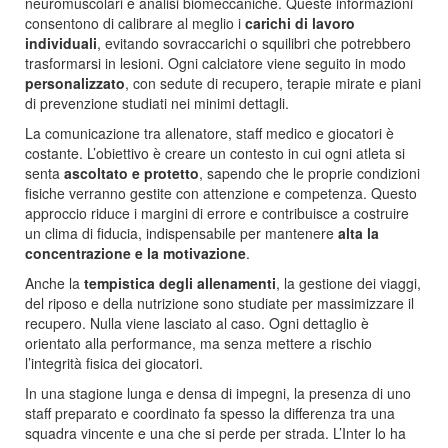
neuromuscolari e analisi biomeccaniche. Queste informazioni
consentono di calibrare al meglio i
carichi di lavoro
individuali
, evitando sovraccarichi o squilibri che potrebbero
trasformarsi in lesioni. Ogni calciatore viene seguito in modo
personalizzato
, con sedute di recupero, terapie mirate e piani
di prevenzione studiati nei minimi dettagli.
La comunicazione tra allenatore, staff medico e giocatori è
costante. L’obiettivo è creare un contesto in cui ogni atleta si
senta
ascoltato e protetto
, sapendo che le proprie condizioni
fisiche verranno gestite con attenzione e competenza. Questo
approccio riduce i margini di errore e contribuisce a costruire
un clima di fiducia, indispensabile per mantenere
alta la
concentrazione e la motivazione
.
Anche la
tempistica degli allenamenti
, la gestione dei viaggi,
del riposo e della nutrizione sono studiate per massimizzare il
recupero. Nulla viene lasciato al caso. Ogni dettaglio è
orientato alla performance, ma senza mettere a rischio
l’integrità fisica dei giocatori.
In una stagione lunga e densa di impegni, la presenza di uno
staff preparato e coordinato fa spesso la differenza tra una
squadra vincente e una che si perde per strada. L’Inter lo ha