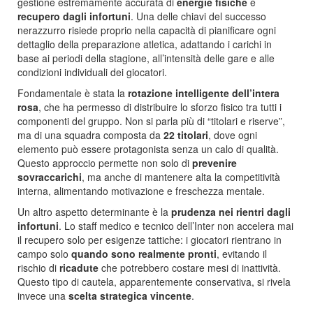
gestione estremamente accurata di
energie fisiche
e
recupero dagli infortuni
. Una delle chiavi del successo
nerazzurro risiede proprio nella capacità di pianificare ogni
dettaglio della preparazione atletica, adattando i carichi in
base ai periodi della stagione, all’intensità delle gare e alle
condizioni individuali dei giocatori.
Fondamentale è stata la
rotazione intelligente dell’intera
rosa
, che ha permesso di distribuire lo sforzo fisico tra tutti i
componenti del gruppo. Non si parla più di “titolari e riserve”,
ma di una squadra composta da
22 titolari
, dove ogni
elemento può essere protagonista senza un calo di qualità.
Questo approccio permette non solo di
prevenire
sovraccarichi
, ma anche di mantenere alta la competitività
interna, alimentando motivazione e freschezza mentale.
Un altro aspetto determinante è la
prudenza nei rientri dagli
infortuni
. Lo staff medico e tecnico dell’Inter non accelera mai
il recupero solo per esigenze tattiche: i giocatori rientrano in
campo solo
quando sono realmente pronti
, evitando il
rischio di
ricadute
che potrebbero costare mesi di inattività.
Questo tipo di cautela, apparentemente conservativa, si rivela
invece una
scelta strategica vincente
.