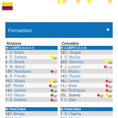
Svizzera
Colombia
IN CAMPO (4-2-3-1)
IN CAMPO (4-3-3)
1
G. Kobel
12
C. Vargas
6
D. Zakaria
2
D. Munoz
59°
4
N. Elvedi
23
D. Sanchez
95°
5
M. Akanji
3
J. Lucumí
119°
13
R. Rodriguez
17
J. Mojica
71°
8
R. Freuler
14
G. Puerta
10
G. Xhaka
16
J. Lerma
51°
82°
22
F. Rieder
11
J. Arias
103°
66°
14
A. Jashari
10
J. Rodriguez
46°
66°
11
D. Ndoye
25
L. Suarez
92°
82°
60°
7
B. Embolo
7
L. Diaz
87°
IN PANCHINA
IN PANCHINA
12
Y. Mvogo
1
D. Ospina