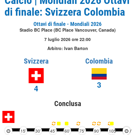
Calcio | Mondiali 2026 Ottavi
di finale: Svizzera Colombia
Ottavi di finale - Mondiali 2026
Stadio BC Place (BC Place Vancouver, Canada)
7 luglio 2026 ore 22:00
Arbitro: Ivan Barton
Svizzera
Colombia
3
4
Conclusa
15'
30'
45'
60'
75'
90'
105'
120'