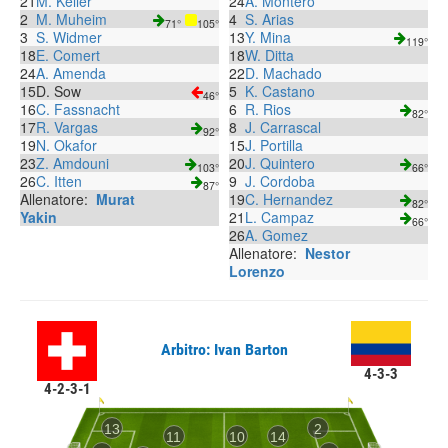
21
M. Keller
24
A. Montero
2
M. Muheim
4
S. Arias
71°
105°
3
S. Widmer
13
Y. Mina
119°
18
E. Comert
18
W. Ditta
24
A. Amenda
22
D. Machado
15
D. Sow
5
K. Castano
46°
16
C. Fassnacht
6
R. Rios
82°
17
R. Vargas
8
J. Carrascal
92°
19
N. Okafor
15
J. Portilla
23
Z. Amdouni
20
J. Quintero
103°
66°
26
C. Itten
9
J. Cordoba
87°
Allenatore:
Murat
19
C. Hernandez
82°
Yakin
21
L. Campaz
66°
26
A. Gomez
Allenatore:
Nestor
Lorenzo
Arbitro: Ivan Barton
4-3-3
4-2-3-1
13
2
11
10
14