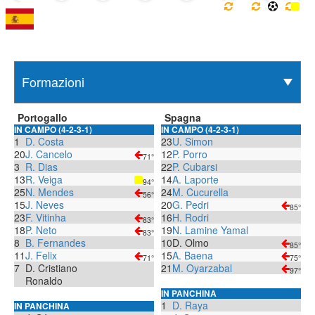
Portogallo
Spagna
IN CAMPO (4-2-3-1)
IN CAMPO (4-2-3-1)
1
D. Costa
23
U. Simon
20
J. Cancelo
12
P. Porro
71°
3
R. Dias
22
P. Cubarsi
13
R. Veiga
14
A. Laporte
94°
25
N. Mendes
24
M. Cucurella
56°
15
J. Neves
20
G. Pedri
85°
23
F. Vitinha
16
H. Rodri
83°
18
P. Neto
19
N. Lamine Yamal
83°
8
B. Fernandes
10
D. Olmo
85°
11
J. Felix
15
A. Baena
71°
75°
7
D. Cristiano
21
M. Oyarzabal
97°
Ronaldo
IN PANCHINA
1
D. Raya
IN PANCHINA