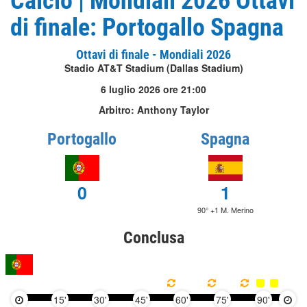
Calcio | Mondiali 2026 Ottavi
di finale: Portogallo Spagna
Ottavi di finale - Mondiali 2026
Stadio AT&T Stadium (Dallas Stadium)
6 luglio 2026 ore 21:00
Arbitro: Anthony Taylor
Portogallo
Spagna
0
1
90° +1 M. Merino
Conclusa
15'
30'
45'
60'
75'
90'