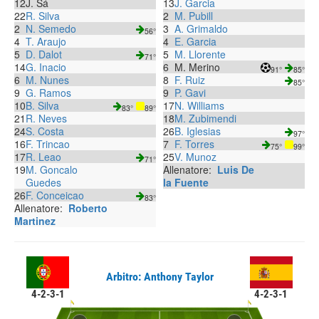
12
J. Sá
13
J. Garcia
22
R. Silva
2
M. Pubill
2
N. Semedo
3
A. Grimaldo
56°
4
T. Araujo
4
E. Garcia
5
D. Dalot
5
M. Llorente
71°
14
G. Inacio
6
M. Merino
91°
85°
6
M. Nunes
8
F. Ruiz
85°
9
G. Ramos
9
P. Gavi
10
B. Silva
17
N. Williams
83°
89°
21
R. Neves
18
M. Zubimendi
24
S. Costa
26
B. Iglesias
97°
16
F. Trincao
7
F. Torres
75°
99°
17
R. Leao
25
V. Munoz
71°
19
M. Goncalo
Allenatore:
Luis De
Guedes
la Fuente
26
F. Conceicao
83°
Allenatore:
Roberto
Martinez
Arbitro: Anthony Taylor
4-2-3-1
4-2-3-1