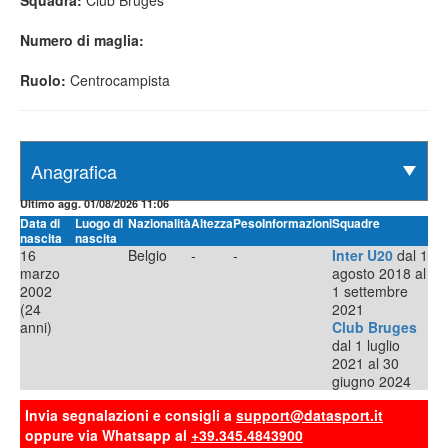
Squadra:
Club Bruges
Numero di maglia:
Ruolo:
Centrocampista
Ultimo agg. 01/08/2026 11:06
Data di
Luogo di
Nazionalità
Altezza
Peso
Informazioni
Squadre
nascita
nascita
16
Belgio
-
-
Inter U20
dal 1
marzo
agosto 2018 al
2002
1 settembre
(24
2021
anni)
Club Bruges
dal 1 luglio
2021 al 30
giugno 2024
Invia segnalazioni e consigli a
support@datasport.it
oppure via Whatsapp al
+39.345.4843900