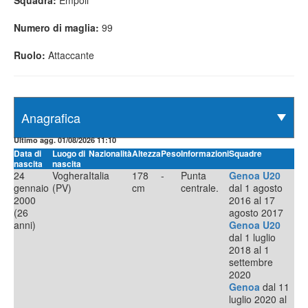
Squadra:
Empoli
Numero di maglia:
99
Ruolo:
Attaccante
Ultimo agg. 01/08/2026 11:10
Data di
Luogo di
Nazionalità
Altezza
Peso
Informazioni
Squadre
nascita
nascita
24
Voghera
Italia
178
-
Punta
Genoa U20
gennaio
(PV)
cm
centrale.
dal 1 agosto
2000
2016 al 17
(26
agosto 2017
anni)
Genoa U20
dal 1 luglio
2018 al 1
settembre
2020
Genoa
dal 11
luglio 2020 al